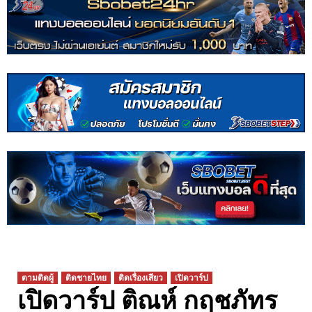
ตามติดผู้
ติดชายไทย
ติดเรื่องเสียว
เปิดวาร์ป
เปิดวาร์ป ติณห์ กฤชภัทร