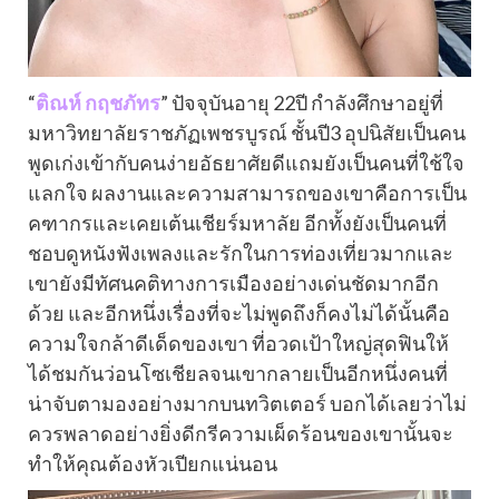
“
ติณห์ กฤชภัทร
” ปัจจุบันอายุ 22ปี กำลังศึกษาอยู่ที่
มหาวิทยาลัยราชภัฏเพชรบูรณ์ ชั้นปี3 อุปนิสัยเป็นคน
พูดเก่งเข้ากับคนง่ายอัธยาศัยดีแถมยังเป็นคนที่ใช้ใจ
แลกใจ ผลงานและความสามารถของเขาคือการเป็น
คฑากรและเคยเต้นเชียร์มหาลัย อีกทั้งยังเป็นคนที่
ชอบดูหนังฟังเพลงและรักในการท่องเที่ยวมากและ
เขายังมีทัศนคติทางการเมืองอย่างเด่นชัดมากอีก
ด้วย และอีกหนึ่งเรื่องที่จะไม่พูดถึงก็คงไม่ได้นั้นคือ
ความใจกล้าดีเด็ดของเขา ที่อวดเป้าใหญ่สุดฟินให้
ได้ชมกันว่อนโซเชียลจนเขากลายเป็นอีกหนึ่งคนที่
น่าจับตามองอย่างมากบนทวิตเตอร์ บอกได้เลยว่าไม่
ควรพลาดอย่างยิ่งดีกรีความเผ็ดร้อนของเขานั้นจะ
ทำให้คุณต้องหัวเปียกแน่นอน