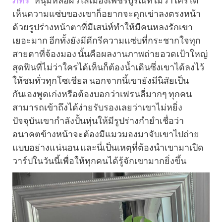
ภัทร
” หนุ่มหล่อผิวใสเมืองเพชรบูรณ์ที่ไม่ว่าใครได้
เห็นความแซ่บของเขาก็อยากจะคุกเข่าลงตรงหน้า
ด้วยรูปร่างหน้าตาที่มีเสน่ห์ทำให้มีคนหลงรักเขา
เยอะมาก อีกทั้งยังมีดีกรีความแซ่บที่กระชากใจทุก
สายตาที่จ้องมอง นั้นคือผลงานภาพถ่ายอวดเป้าใหญ่
สุดฟินที่ไม่ว่าใครได้เห็นก็ต้องน้ำเดินซึ่งเขาได้ลงไว้
ให้ชมทั่วทุกโซเชียล นอกจากนี้เขายังมีนิสัยเป็น
กันเองพูดเก่งหรือต้องบอกว่าเฟรนลี่มากๆ ทุกคน
สามารถเข้าถึงได้ง่ายรับรองเลยว่าเขาไม่หยิ่ง
ปัจจุบันเขากำลังปั้นหุ่นให้มีรูปร่างกำยำเชื่อว่า
อนาคตข้างหน้าจะต้องมีแมวมองมาจับเขาไปถ่าย
แบบอย่างแน่นอน และนี่เป็นเหตุที่ต้องนำเขามาเปิด
วาร์ปในวันนี้เพื่อให้ทุกคนได้รู้จักเขามากยิ่งขึ้น