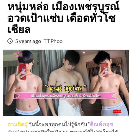
หนุ่มหล่อ เมืองเพชรบูรณ์
อวดเป้าแซ่บ เดือดทั่วโซ
เชียล
5 years ago
TTPhoo
ตามติดผู้
วันนี้จะพาทุกคนไปรู้จักกับ “
ติณห์ กฤช