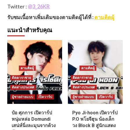
Twitter :
@3_26KR
รับชมเนื้อหาเพิ่มเติมของตามติดผู้ได้ที่ :
ตามติดผู้
แนะนำสำหรับคุณ
ตามติดผู้
ตามติดผู้
ติดดาราชาย
ติดดาราชาย
ติดต่างประเทศ
ติดต่างประเทศ
ผู้ชายถ่ายแบบ
เปิดวาร์ป
ผู้ชายถ่ายแบบ
เปิดวาร์ป
ป๋อ ศุภการ เปิดวาร์ป
Pyo Ji-hoon เปิดวาร์ป
หนุ่มหล่อ Domundi
P.O พโยจีฮุน น้องเล็ก
เสน่ห์นิ่งละมุนจากด้วง
วง Block B สู่นักแสดง