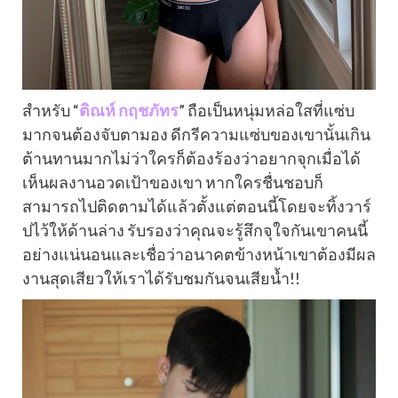
สำหรับ “
ติณห์ กฤชภัทร
” ถือเป็นหนุ่มหล่อใสที่แซ่บ
มากจนต้องจับตามอง ดีกรีความแซ่บของเขานั้นเกิน
ต้านทานมากไม่ว่าใครก็ต้องร้องว่าอยากจุกเมื่อได้
เห็นผลงานอวดเป้าของเขา หากใครชื่นชอบก็
สามารถไปติดตามได้แล้วตั้งแต่ตอนนี้โดยจะทิ้งวาร์
ปไว้ให้ด้านล่าง รับรองว่าคุณจะรู้สึกจุใจกันเขาคนนี้
อย่างแน่นอนและเชื่อว่าอนาคตข้างหน้าเขาต้องมีผล
งานสุดเสียวให้เราได้รับชมกันจนเสียน้ำ!!