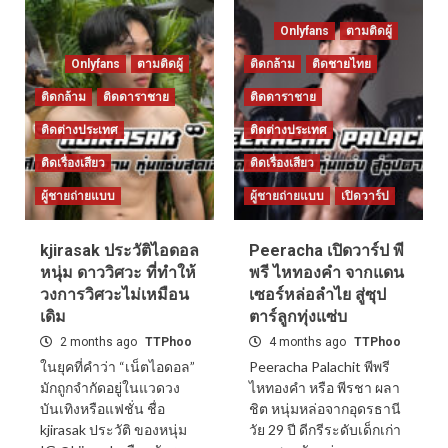
Onlyfans
ตามติดผู้
Onlyfans
ตามติดผู้
ติดกล้าม
ติดชายไทย
ติดกล้าม
ติดดาราชาย
ติดดาราชาย
ติดต่างประเทศ
ติดต่างประเทศ
ติดเรื่องเสียว
ติดเรื่องเสียว
ผู้ชายถ่ายแบบ
ผู้ชายถ่ายแบบ
เปิดวาร์ป
kjirasak ประวัติไอดอล
Peeracha เปิดวาร์ป พี
หนุ่ม ดาววิศวะ ที่ทำให้
พรี ไหทองคำ จากแดน
วงการวิศวะไม่เหมือน
เซอร์หล่อลำไย สู่ซุป
เดิม
ตาร์ลูกทุ่งแซ่บ
2 months ago
TTPhoo
4 months ago
TTPhoo
ในยุคที่คำว่า “เน็ตไอดอล”
Peeracha Palachit พีพรี
มักถูกจำกัดอยู่ในแวดวง
ไหทองคำ หรือ พีรชา ผลา
บันเทิงหรือแฟชั่น ชื่อ
ชิต หนุ่มหล่อจากอุดรธานี
kjirasak ประวัติ ของหนุ่ม
วัย 29 ปี ดีกรีระดับเด็กเก่า