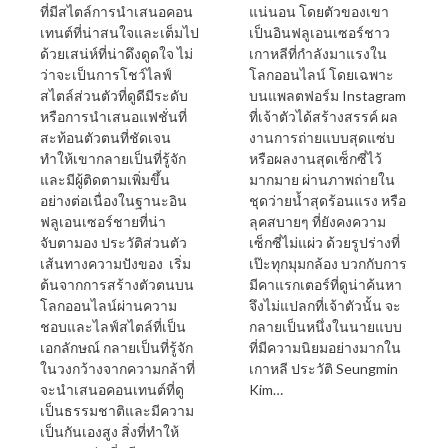
ที่มีสไตล์การนำเสนอคอน
แน่นอน โดยตัวของเขา
เทนต์ที่น่าสนใจและเต็มไป
เป็นอินฟลูเอนเซอร์ชาว
ด้วยเสน่ห์ที่น่าดึงดูดใจ ไม่
เกาหลีที่กำลังมาแรงใน
ว่าจะเป็นการโชว์ไลฟ์
โลกออนไลน์ โดยเฉพาะ
สไตล์ส่วนตัวที่ดูดีมีระดับ
บนแพลตฟอร์ม Instagram
หรือการนำเสนอแฟชั่นที่
ที่เจ้าตัวได้สร้างสรรค์ ผล
สะท้อนตัวตนที่ชัดเจน
งานการถ่ายแบบสุดแซ่บ
ทำให้เขากลายเป็นที่รู้จัก
หรือผลงานสุดเซ็กซี่ไว้
และมีผู้ติดตามเพิ่มขึ้น
มากมาย ผ่านภาพถ่ายใน
อย่างต่อเนื่องในฐานะอิน
ชุดว่ายน้ำสุดร้อนแรง หรือ
ฟลูเอนเซอร์ชายที่น่า
ลุคสบายๆ ที่ยังคงความ
จับตามอง ประวัติส่วนตัว
เซ็กซี่ไม่แผ่ว ด้วยรูปร่างที่
เส้นทางความปังของ เริ่ม
เป๊ะทุกมุมกล้อง บวกกับการ
ต้นจากการสร้างตัวตนบน
มีคาแรกเตอร์ที่ดูน่าค้นหา
โลกออนไลน์ผ่านความ
จึงไม่แปลกที่เจ้าตัวนั้น จะ
ชอบและไลฟ์สไตล์ที่เป็น
กลายเป็นหนึ่งในนายแบบ
เอกลักษณ์ กลายเป็นที่รู้จัก
ที่มีความนิยมอย่างมากใน
ในวงกว้างจากความกล้าที่
เกาหลี ประวัติ Seungmin
จะนำเสนอคอนเทนต์ที่ดู
Kim…
เป็นธรรมชาติและมีความ
เป็นกันเองสูง สิ่งที่ทำให้