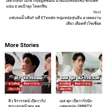
เสียวกีสั่น!! เอิร์ธ กฤษฎิ์พิชฌน์ นายแบบหล่อแซ่บ ซิกแพค
Reading
แน่น อวดเป้าตุง โคตรฟิน
Next
แซ่บจนน้ำเดิน!! นที ETendin หนุ่มหล่อหุ่นลีน อวดผลงาน
เสียว เดือดทั่วโซเชียล
More Stories
ตามติดผู้
ติดดาราชาย
ตามติดผู้
ติดดาราชาย
เปิดวาร์ป
เปิดวาร์ป
ดิว จิรวรรตน์ เปิดวาร์ป
เอส ศุภ เปิดวาร์ปนัก
พระเอกหน้าคม ลุค
แสดงหนุ่ม GMMTV