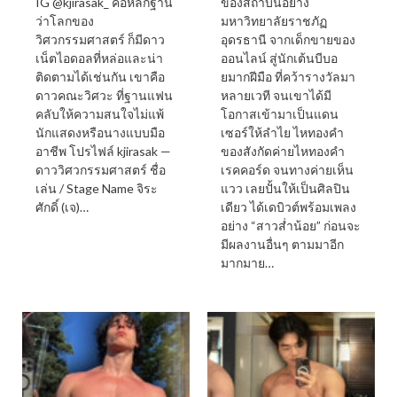
IG @kjirasak_ คือหลักฐาน
ของสถาบันอย่าง
ว่าโลกของ
มหาวิทยาลัยราชภัฏ
วิศวกรรมศาสตร์ ก็มีดาว
อุดรธานี จากเด็กขายของ
เน็ตไอดอลที่หล่อและน่า
ออนไลน์ สู่นักเต้นบีบอ
ติดตามได้เช่นกัน เขาคือ
ยมากฝีมือ ที่คว้ารางวัลมา
ดาวคณะวิศวะ ที่ฐานแฟน
หลายเวที จนเขาได้มี
คลับให้ความสนใจไม่แพ้
โอกาสเข้ามาเป็นแดน
นักแสดงหรือนางแบบมือ
เซอร์ให้ลำไย ไหทองคำ
อาชีพ โปรไฟล์ kjirasak —
ของสังกัดค่ายไหทองคำ
ดาววิศวกรรมศาสตร์ ชื่อ
เรคคอร์ด จนทางค่ายเห็น
เล่น / Stage Name จิระ
แวว เลยปั้นให้เป็นศิลปิน
ศักดิ์ (เจ)…
เดียว ได้เดบิวต์พร้อมเพลง
อย่าง “สาวส่ำน้อย” ก่อนจะ
มีผลงานอื่นๆ ตามมาอีก
มากมาย…