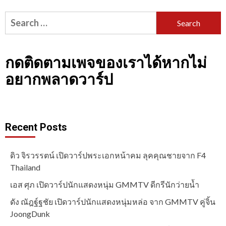
Search
for:
กดติดตามเพจของเราได้หากไม่
อยากพลาดวาร์ป
Recent Posts
ดิว จิรวรรตน์ เปิดวาร์ปพระเอกหน้าคม ลุคคุณชายจาก F4
Thailand
เอส ศุภ เปิดวาร์ปนักแสดงหนุ่ม GMMTV ดีกรีนักว่ายน้ำ
ดัง ณัฎฐ์ฐชัย เปิดวาร์ปนักแสดงหนุ่มหล่อ จาก GMMTV คู่จิ้น
JoongDunk