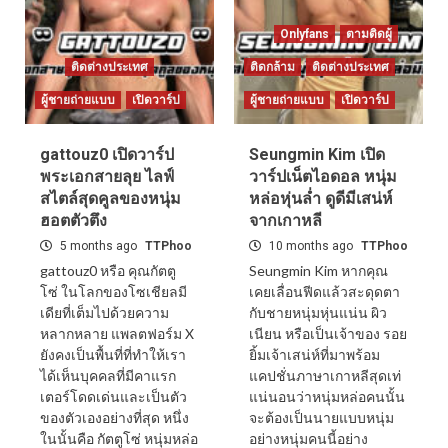
Onlyfans
ตามติดผู้
ติดต่างประเทศ
ติดกล้าม
ติดต่างประเทศ
ผู้ชายถ่ายแบบ
เปิดวาร์ป
ผู้ชายถ่ายแบบ
เปิดวาร์ป
gattouz0 เปิดวาร์ป
Seungmin Kim เปิด
พระเอกสายลุย ไลฟ์
วาร์ปเน็ตไอดอล หนุ่ม
สไตล์สุดคูลของหนุ่ม
หล่อหุ่นล่ำ ดูดีมีเสน่ห์
ฮอตตัวตึง
จากเกาหลี
5 months ago
TTPhoo
10 months ago
TTPhoo
gattouz0 หรือ คุณกัตตู
Seungmin Kim หากคุณ
โซ่ ในโลกของโซเชียลมี
เคยเลื่อนฟีดแล้วสะดุดตา
เดียที่เต็มไปด้วยความ
กับชายหนุ่มหุ่นแน่น ผิว
หลากหลาย แพลตฟอร์ม X
เนียน หรือเป็นเจ้าของ รอย
ยังคงเป็นพื้นที่ที่ทำให้เรา
ยิ้มเจ้าเสน่ห์ที่มาพร้อม
ได้เห็นบุคคลที่มีคาแรก
แคปชั่นภาษาเกาหลีสุดเท่
เตอร์โดดเด่นและเป็นตัว
แน่นอนว่าหนุ่มหล่อคนนั้น
ของตัวเองอย่างที่สุด หนึ่ง
จะต้องเป็นนายแบบหนุ่ม
ในนั้นคือ กัตตูโซ่ หนุ่มหล่อ
อย่างหนุ่มคนนี้อย่าง