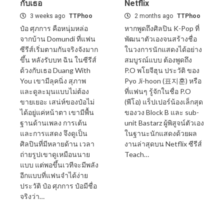
กับเธอ
Netflix
3 weeks ago
TTPhoo
2 months ago
TTPhoo
ป๋อ ศุภการ คือหนุ่มหล่อ
หากพูดถึงศิลปิน K-Pop ที่
จากบ้าน Domundi ที่แฟน
พัฒนาตัวเองจนสร้างชื่อ
ซีรีส์เริ่มตามกันจริงจังมาก
ในวงการนักแสดงได้อย่าง
ขึ้น หลังรับบท ฉิน ในซีรีส์
สมบูรณ์แบบ ต้องพูดถึง
ด้วงกับเธอ Duang With
P.O พโยจีฮุน ประวัติ ของ
You เขามีลุคนิ่ง สุภาพ
Pyo Ji-hoon (표지훈) หรือ
และดูละมุนแบบไม่ต้อง
ที่แฟนๆ รู้จักในชื่อ P.O
ขายเยอะ เสน่ห์ของป๋อไม่
(พีโอ) แร็ปเปอร์น้องเล็กสุด
ได้อยู่แค่หน้าตา เขามีพื้น
ของวง Block B และ sub-
ฐานด้านเพลง การเต้น
unit Bastarz ผู้พิสูจน์ตัวเอง
และการแสดง จึงดูเป็น
ในฐานะนักแสดงด้วยผล
ศิลปินที่มีหลายด้าน เวลา
งานล่าสุดบน Netflix ซีรีส์
ถ่ายรูปเขาดูเหมือนนาย
Teach…
แบบ แต่พอขึ้นเวทีจะมีพลัง
อีกแบบที่แฟนจำได้ง่าย
ประวัติ ป๋อ ศุภการ ป๋อมีชื่อ
จริงว่า…