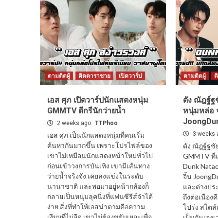
ตามติดผู้
ติดดาราชาย
เปิดวาร์ป
ตามติดผู้
ต
เอส ศุภ เปิดวาร์ปนักแสดงหนุ่ม
ดัง ณัฎฐ์ฐ
GMMTV ดีกรีนักว่ายน้ำ
หนุ่มหล่อ 
JoongDu
2 weeks ago
TTPhoo
3 weeks 
เอส ศุภ เป็นนักแสดงหนุ่มที่คนเริ่ม
ค้นหากันมากขึ้น เพราะโปรไฟล์ของ
ดัง ณัฎฐ์ฐช
เขาไม่เหมือนนักแสดงหน้าใหม่ทั่วไป
GMMTV ที่แฟน
ก่อนเข้าวงการบันเทิง เขามีเส้นทาง
Dunk Natach
ว่ายน้ำจริงจัง เคยลงแข่งในระดับ
จิ้น JoongD
นานาชาติ และพอมาอยู่หน้ากล้องก็
และต่างประเ
กลายเป็นหนุ่มลุคนิ่งที่แฟนซีรีส์จำได้
ถึงต่อเนื่อง
ง่าย สิ่งที่ทำให้เอสน่าตามคือความ
โปร่ง สไตล์แ
เงียบที่ไม่จืด เขาไม่ต้องขยับเยอะเพื่อ
เป็นกันเอง