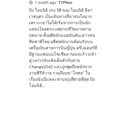
1 month ago
TTPhoo
ปิง โอบนิธิ ประวัติ ของ โอบนิธิ ลีลา
เวชบุตร เป็นเส้นทางที่น่าสนใจมาก
เพราะเขาไม่ได้เริ่มจากการเป็นนัก
แสดงโดยตรง แต่ผ่านชีวิตมาหลาย
บทบาท ทั้งอดีตนักแบดมินตันเยาวชน
ทีมชาติไทย อดีตพนักงานต้อนรับบน
เครื่องบินสายการบินญี่ปุ่น ครีเอเตอร์ที่
มีฐานแฟนบนโซเชียล ก่อนจะก้าวเข้า
สู่วงการบันเทิงเต็มตัวกับค่าย
Change2561 และถูกพูดถึงหนักจาก
งานซีรีส์วาย รวมถึงบท “โกศล” ใน
เรื่องฉันนี่แหละท่านขุนที่สวยที่สุด ปิง
โอบนิธิ...