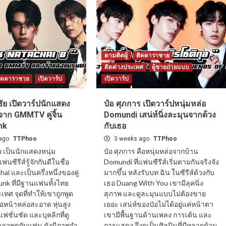
ตามติดผู้
ติดดาราชาย
ติดต่างประเทศ
ผู้ชายถ่ายแบบ
ิดดาราชาย
เปิดวาร์ป
เปิดวาร์ป
ชัย เปิดวาร์ปนักแสดง
ป๋อ ศุภการ เปิดวาร์ปหนุ่มหล่อ
จาก GMMTV คู่จิ้น
Domundi เสน่ห์นิ่งละมุนจากด้วง
nk
กับเธอ
ago
TTPhoo
3 weeks ago
TTPhoo
ัย เป็นนักแสดงหนุ่ม
ป๋อ ศุภการ คือหนุ่มหล่อจากบ้าน
ซีรีส์รู้จักกันดีในชื่อ
Domundi ที่แฟนซีรีส์เริ่มตามกันจริงจัง
ai และเป็นครึ่งหนึ่งของคู่
มากขึ้น หลังรับบท ฉิน ในซีรีส์ด้วงกับ
unk ที่มีฐานแฟนทั้งไทย
เธอ Duang With You เขามีลุคนิ่ง
ทศ จุดที่ทำให้เขาถูกพูด
สุภาพ และดูละมุนแบบไม่ต้องขาย
คือหน้าหล่อสะอาด หุ่นสูง
เยอะ เสน่ห์ของป๋อไม่ได้อยู่แค่หน้าตา
ฟชั่นชัด และบุคลิกที่ดู
เขามีพื้นฐานด้านเพลง การเต้น และ
เวลาพูดกับแฟน ดังมีภาพจำ
การแสดง จึงดูเป็นศิลปินที่มีหลายด้าน