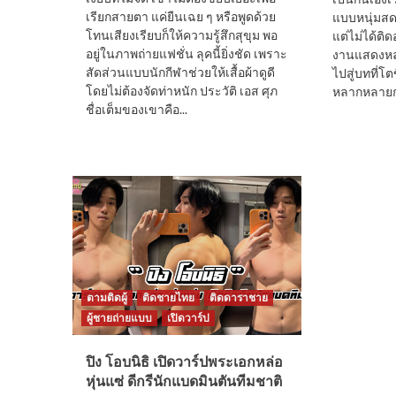
เรียกสายตา แค่ยืนเฉย ๆ หรือพูดด้วย
แบบหนุ่มสดใ
โทนเสียงเรียบก็ให้ความรู้สึกสุขุม พอ
แต่ไม่ได้ติ
อยู่ในภาพถ่ายแฟชั่น ลุคนี้ยิ่งชัด เพราะ
งานแสดงหลา
สัดส่วนแบบนักกีฬาช่วยให้เสื้อผ้าดูดี
ไปสู่บทที่โ
โดยไม่ต้องจัดท่าหนัก ประวัติ เอส ศุภ
หลากหลายกว่
ชื่อเต็มของเขาคือ...
ตามติดผู้
ติดชายไทย
ติดดาราชาย
ผู้ชายถ่ายแบบ
เปิดวาร์ป
ปิง โอบนิธิ เปิดวาร์ปพระเอกหล่อ
หุ่นแซ่ ดีกรีนักแบดมินตันทีมชาติ