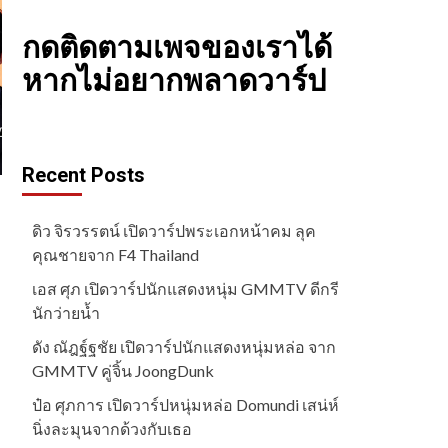
กดติดตามเพจของเราได้
หากไม่อยากพลาดวาร์ป
Recent Posts
ดิว จิรวรรตน์ เปิดวาร์ปพระเอกหน้าคม ลุค
คุณชายจาก F4 Thailand
เอส ศุภ เปิดวาร์ปนักแสดงหนุ่ม GMMTV ดีกรี
นักว่ายน้ำ
ดัง ณัฎฐ์ฐชัย เปิดวาร์ปนักแสดงหนุ่มหล่อ จาก
GMMTV คู่จิ้น JoongDunk
ป๋อ ศุภการ เปิดวาร์ปหนุ่มหล่อ Domundi เสน่ห์
นิ่งละมุนจากด้วงกับเธอ