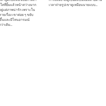
สที่ยิ้มแล้วหน้าสว่างมาก
เวลาถ่ายรูปเขาดูเหมือนนายแบบ...
ดอยู่แค่ภาพน่ารัก เพราะใน
ยเรื่อง เขาค่อย ๆ ขยับ
ตขึ้นและมีโทนอารมณ์
าเดิม...