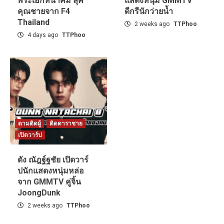
พระเอกหน้าคม ลุค
แสดงหนุ่ม GMMTV
คุณชายจาก F4
ดีกรีนักว่ายน้ำ
Thailand
2 weeks ago
TTPhoo
4 days ago
TTPhoo
ตามติดผู้
ติดดาราชาย
เปิดวาร์ป
ดัง ณัฎฐ์ฐชัย เปิดวาร์
ปนักแสดงหนุ่มหล่อ
จาก GMMTV คู่จิ้น
JoongDunk
2 weeks ago
TTPhoo