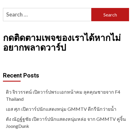
Search
for:
กดติดตามเพจของเราได้หากไม่
อยากพลาดวาร์ป
Recent Posts
ดิว จิรวรรตน์ เปิดวาร์ปพระเอกหน้าคม ลุคคุณชายจาก F4
Thailand
เอส ศุภ เปิดวาร์ปนักแสดงหนุ่ม GMMTV ดีกรีนักว่ายน้ำ
ดัง ณัฎฐ์ฐชัย เปิดวาร์ปนักแสดงหนุ่มหล่อ จาก GMMTV คู่จิ้น
JoongDunk