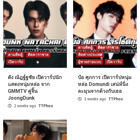
ตามติดผู้
ติดดาราชาย
ตามติดผู้
ติดดาราชาย
ติดต่างประเทศ
เปิดวาร์ป
ผู้ชายถ่ายแบบ
เปิดวาร์ป
ดัง ณัฎฐ์ฐชัย เปิดวาร์ปนัก
ป๋อ ศุภการ เปิดวาร์ปหนุ่ม
แสดงหนุ่มหล่อ จาก
หล่อ Domundi เสน่ห์นิ่ง
GMMTV คู่จิ้น
ละมุนจากด้วงกับเธอ
JoongDunk
3 weeks ago
TTPhoo
2 weeks ago
TTPhoo