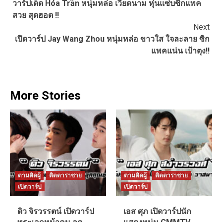
วาร์ปเด็ด Hóa Trần หนุ่มหล่อ เวียดนาม หุ่นแซ่บซิกแพค
Reading
สวย สุดฮอต !!
Next
เปิดวาร์ป Jay Wang Zhou หนุ่มหล่อ ขาวใส ใจละลาย ซิก
แพคแน่น เป้าตุง!!
More Stories
ตามติดผู้
ติดดาราชาย
ตามติดผู้
ติดดาราชาย
เปิดวาร์ป
เปิดวาร์ป
ดิว จิรวรรตน์ เปิดวาร์ป
เอส ศุภ เปิดวาร์ปนัก