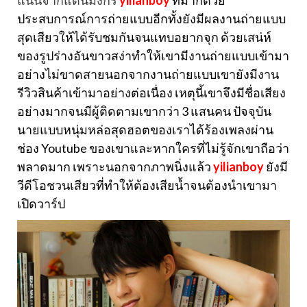
แน่นจากแดนมังกร
yilianboy
ที่มากด้วย
ประสบการณ์การถ่ายแบบอีกทั้งยังมีผลงานถ่ายแบบ
สุดเสียวให้ได้รับชมกันจนแทบอยากจุก ด้วยเสน่ห์
ของรูปร่างอันขาวสง่าทำให้เขามีงานถ่ายแบบเข้ามา
อย่างไม่ขาดสายนอกจากงานถ่ายแบบเขายังมีงาน
รีวิวสินค้าเข้ามาอย่างต่อเนื่อง เหตุนี้เขาจึงมีชื่อเสียง
อย่างมากจนมีผู้ติดตามเขากว่า 3 แสนคน ปัจจุบัน
นายแบบหนุ่มหล่อสุดฮอตของเราได้ร้องเพลงผ่าน
ช่อง Youtube ของเขาและหากใครที่ไม่รู้จักเขาถือว่า
พลาดมาก เพราะนอกจากภาพนิ่งแล้ว
yilianboy
ยังมี
วีดีโอชวนเสียวที่ทำให้ต้องเสียน้ำจนต้องนำเขามา
เปิดวาร์ป