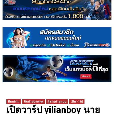
ติดกล้าม
ติดต่างประเทศ
ผู้ชายถ่ายแบบ
เปิดวาร์ป
เปิดวาร์ป yilianboy นาย