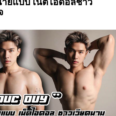
ปนายแบบ เน็ตไอดอลชาว
จ