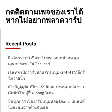
กดติดตามเพจของเราได้
หากไม่อยากพลาดวาร์ป
Recent Posts
ดิว จิรวรรตน์ เปิดวาร์ปพระเอกหน้าคม ลุค
คุณชายจาก F4 Thailand
เอส ศุภ เปิดวาร์ปนักแสดงหนุ่ม GMMTV ดีกรี
นักว่ายน้ำ
ดัง ณัฎฐ์ฐชัย เปิดวาร์ปนักแสดงหนุ่มหล่อ จาก
GMMTV คู่จิ้น JoongDunk
ป๋อ ศุภการ เปิดวาร์ปหนุ่มหล่อ Domundi เสน่ห์
นิ่งละมุนจากด้วงกับเธอ