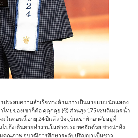
 เขาประสบความสำเร็จทางด้านการเป็นนายแบบ นักแสดง
ไทยของเขาก็คือ ดูดุกดุย (ซี่) ส่วนสูง 175 เซนติเมตร น้ำ
าคมในตอนนี้ อายุ 24 ปีแล้ว ปัจจุบันเขาพักอาศัยอยู่ที่
ปถึงเดินสายทำงานในต่างประเทศอีกด้วย ช่างน่าทึ่ง
นุ่มคุณภาพ จบวุฒิการศึกษาระดับปริญญา เป็นชาว