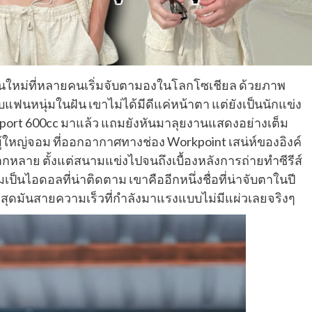
่มรุ่นใหม่ที่หลายคนเริ่มจับตามองในโลกโซเชียล ด้วยภาพ
ฟนหนุ่มในฝัน เขาไม่ได้มีดีแค่หน้าตา แต่ยังเป็นนักแข่ง
r Sport 600cc มาแล้ว แถมยังหันมาลุยงานแสดงอย่างเต็ม
ผู้ใหญ่จอม ที่ออกอากาศทางช่อง Workpoint เสน่ห์ของอิงค์
่หลากหลาย ตั้งแต่สนามแข่งไปจนถึงเบื้องหลังการถ่ายทำซีรีส์
ป็นไอดอลที่น่าติดตาม เขาคืออีกหนึ่งชื่อที่น่าจับตาในปี
งสุดมันสายความเร็วที่กำลังมาแรงแบบไม่มีแผ่วเลยจริงๆ