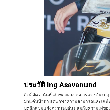
ประวัติ Ing Asavanund
อิงค์ อัศวานันท์ เจ้าของผลงานการแข่งขันรถสุดเท
มาแค่หน้าตา แต่พกพาความสามารถและเสน่ห์ที่
บุคลิกสุขุมแฝงความอบอุ่น ผสมกับความเท่ของ