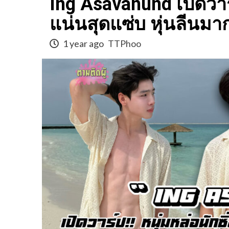
Ing Asavanund เปิดวาร
แน่นสุดแซ่บ หุ่นลีนมา
1 year ago
TTPhoo