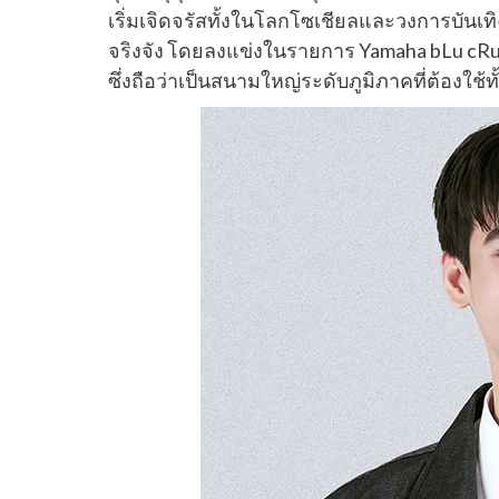
เริ่มเจิดจรัสทั้งในโลกโซเชียลและวงการบันเทิง 
จริงจัง โดยลงแข่งในรายการ Yamaha bLu cRu
ซึ่งถือว่าเป็นสนามใหญ่ระดับภูมิภาคที่ต้องใช้ท