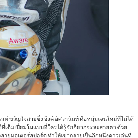
่ ขวัญใจสายซิ่ง อิงค์ อัศวานันท์ คือหนุ่มเจนใหม่ที่ไม่ได้
เต็มเปี่ยมในแบบที่ใครได้รู้จักก็ยากจะละสายตา ด้วย
สายมอเตอร์สปอร์ต ทำให้เขากลายเป็นอีกหนึ่งดาวเด่นที่