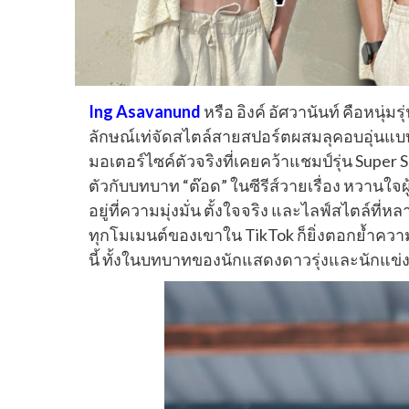
Ing Asavanund
หรือ อิงค์ อัศวานันท์ คือหนุ
ลักษณ์เท่จัดสไตล์สายสปอร์ตผสมลุคอบอุ่นแบบแ
มอเตอร์ไซค์ตัวจริงที่เคยคว้าแชมป์รุ่น Supe
ตัวกับบทบาท “ต๊อด” ในซีรีส์วายเรื่อง หวานใจ
อยู่ที่ความมุ่งมั่น ตั้งใจจริง และไลฟ์สไตล์ที
ทุกโมเมนต์ของเขาใน TikTok ก็ยิ่งตอกย้ำความเ
นี้ ทั้งในบทบาทของนักแสดงดาวรุ่งและนักแข่