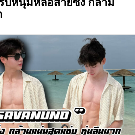
์ปหนุ่มหล่อสายซิ่ง กล้าม
ก