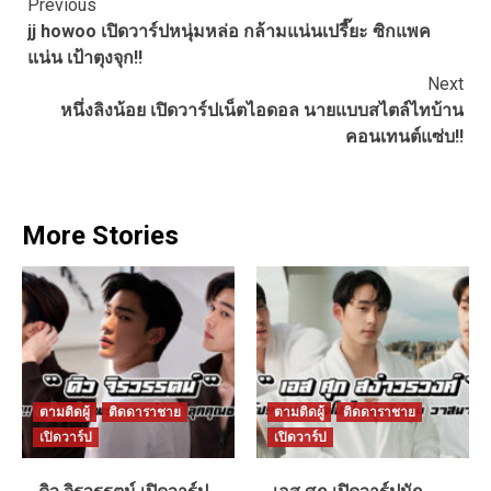
Continue
Previous
jj howoo เปิดวาร์ปหนุ่มหล่อ กล้ามแน่นเปรี๊ยะ ซิกแพค
Reading
แน่น เป้าตุงจุก!!
Next
หนึ่งลิงน้อย เปิดวาร์ปเน็ตไอดอล นายแบบสไตล์ไทบ้าน
คอนเทนต์แซ่บ!!
More Stories
ตามติดผู้
ติดดาราชาย
ตามติดผู้
ติดดาราชาย
เปิดวาร์ป
เปิดวาร์ป