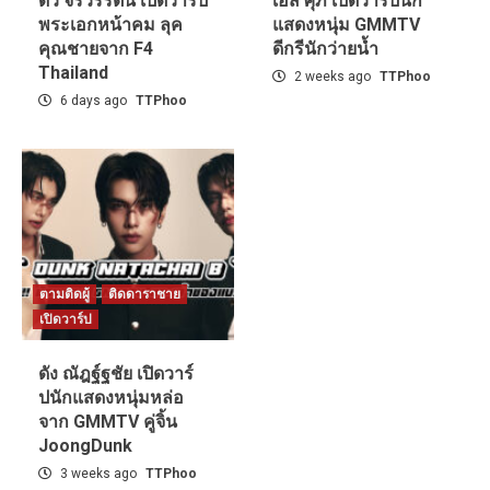
ดิว จิรวรรตน์ เปิดวาร์ป
เอส ศุภ เปิดวาร์ปนัก
พระเอกหน้าคม ลุค
แสดงหนุ่ม GMMTV
คุณชายจาก F4
ดีกรีนักว่ายน้ำ
Thailand
2 weeks ago
TTPhoo
6 days ago
TTPhoo
ตามติดผู้
ติดดาราชาย
เปิดวาร์ป
ดัง ณัฎฐ์ฐชัย เปิดวาร์
ปนักแสดงหนุ่มหล่อ
จาก GMMTV คู่จิ้น
JoongDunk
3 weeks ago
TTPhoo