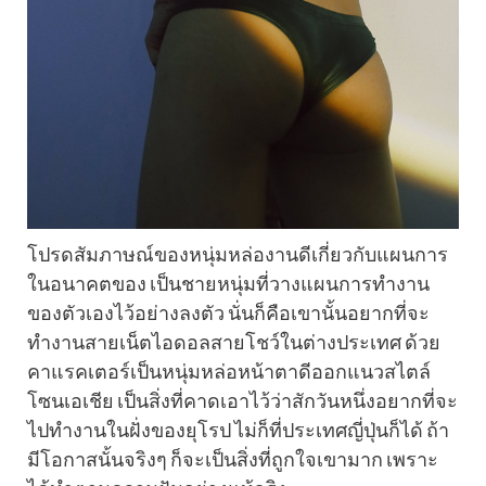
โปรดสัมภาษณ์ของหนุ่มหล่องานดีเกี่ยวกับแผนการ
ในอนาคตของ เป็นชายหนุ่มที่วางแผนการทำงาน
ของตัวเองไว้อย่างลงตัว นั่นก็คือเขานั้นอยากที่จะ
ทำงานสายเน็ตไอดอลสายโชว์ในต่างประเทศ ด้วย
คาแรคเตอร์เป็นหนุ่มหล่อหน้าตาดีออกแนวสไตล์
โซนเอเชีย เป็นสิ่งที่คาดเอาไว้ว่าสักวันหนึ่งอยากที่จะ
ไปทำงานในฝั่งของยุโรป ไม่ก็ที่ประเทศญี่ปุ่นก็ได้ ถ้า
มีโอกาสนั้นจริงๆ ก็จะเป็นสิ่งที่ถูกใจเขามาก เพราะ