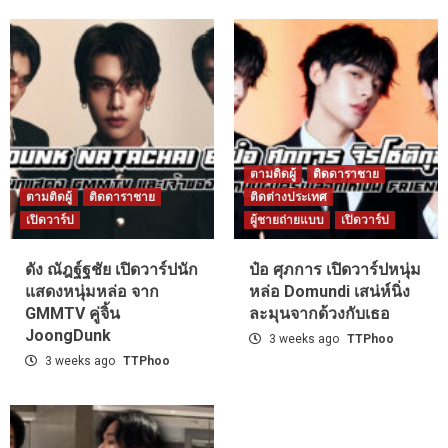
ตามติดผู้
ติดดาราชาย
ตามติดผู้
ติดดาราชาย
ติดต่างประเทศ
เปิดวาร์ป
ผู้ชายถ่ายแบบ
เปิดวาร์ป
ดัง ณัฎฐ์ฐชัย เปิดวาร์ปนัก
ป๋อ ศุภการ เปิดวาร์ปหนุ่ม
แสดงหนุ่มหล่อ จาก
หล่อ Domundi เสน่ห์นิ่ง
GMMTV คู่จิ้น
ละมุนจากด้วงกับเธอ
JoongDunk
3 weeks ago
TTPhoo
3 weeks ago
TTPhoo