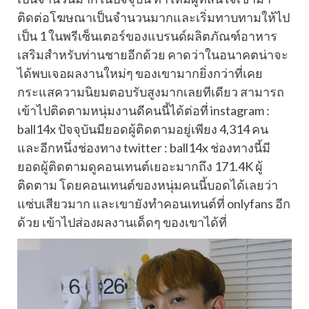
ติดต่อโฆษณาเป็นจำนวนมากและเริ่มทาบทามให้ไป
เป็น 1 ในพรีเซ็นเตอร์ของแบรนด์ผลิตภัณฑ์อาหาร
เสริมสำหรับท่านชายอีกด้วย คาดว่าในอนาคตน่าจะ
ได้พบเจอผลงานใหม่ๆ ของเขามากยิ่งกว่าที่เคย
กระแสความนิยมตอบรับสูงมากเลยทีเดียว สามารถ
เข้าไปติดตามหนุ่มงานดีคนนี้ได้ต่อที่ instagram :
ball14x ปัจจุบันมียอดผู้ติดตามอยู่เพียง
4,314
คน
และอีกหนึ่งช่องทาง twitter : ball14x ช่องทางนี้มี
ยอดผู้ติดตามดูคอนเทนต์เยอะมากถึง
171.4K
ผู้
ติดตาม โดยคอนเทนต์ของหนุ่มคนนี้บอดได้เลยว่า
แซ่บเสียวมาก และเขายังทำคอนเทนต์ที่ onlyfans อีก
ด้วย เข้าไปส่องผลงานเด็ดๆ ของเขาได้ที่