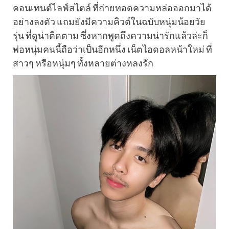
คอนเทนต์ไลฟ์สไตล์ ที่ถ่ายทอดความหล่อออกมาได้
อย่างลงตัว แถมยังมีความคิวต์ในฉบับหนุ่มน้อยวัย
รุ่น ที่ดูน่าติดตาม ซึ่งหากพูดถึงความน่ารักแล้วล่ะก็
พ่อหนุ่มคนนี้ถือว่าเป็นอีกหนึ่ง เน็ตไอดอลหน้าใหม่ ที่
สาวๆ หรือหนุ่มๆ ทั้งหลายต่างหลงรัก