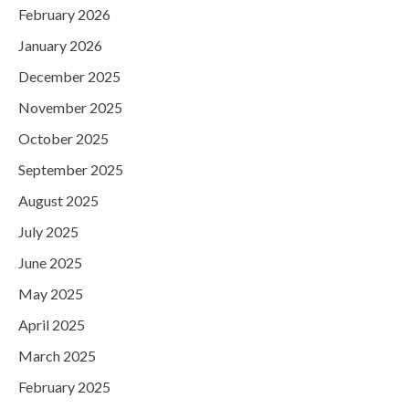
February 2026
January 2026
December 2025
November 2025
October 2025
September 2025
August 2025
July 2025
June 2025
May 2025
April 2025
March 2025
February 2025