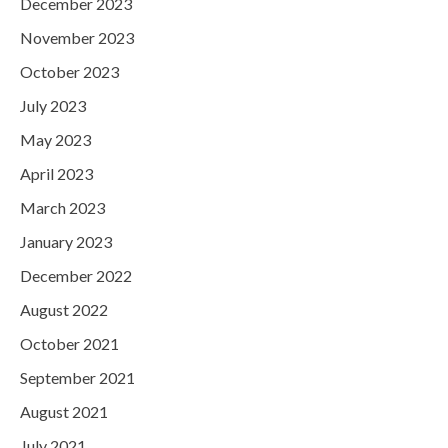
December 2023
November 2023
October 2023
July 2023
May 2023
April 2023
March 2023
January 2023
December 2022
August 2022
October 2021
September 2021
August 2021
July 2021