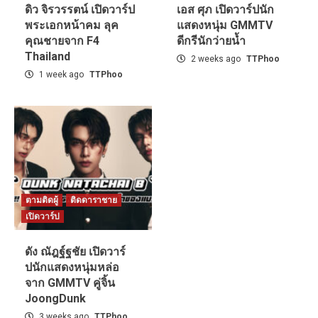
ดิว จิรวรรตน์ เปิดวาร์ป
เอส ศุภ เปิดวาร์ปนัก
พระเอกหน้าคม ลุค
แสดงหนุ่ม GMMTV
คุณชายจาก F4
ดีกรีนักว่ายน้ำ
Thailand
2 weeks ago
TTPhoo
1 week ago
TTPhoo
ตามติดผู้
ติดดาราชาย
เปิดวาร์ป
ดัง ณัฎฐ์ฐชัย เปิดวาร์
ปนักแสดงหนุ่มหล่อ
จาก GMMTV คู่จิ้น
JoongDunk
3 weeks ago
TTPhoo