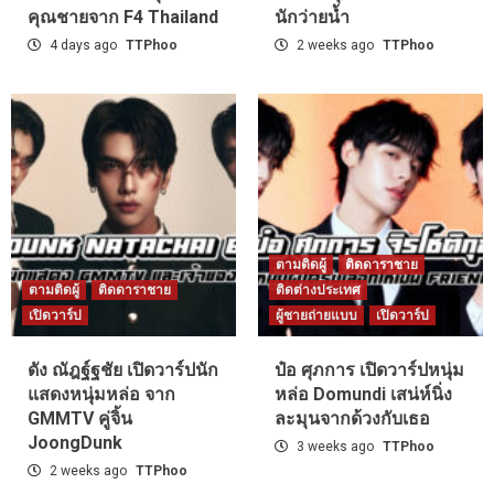
คุณชายจาก F4 Thailand
นักว่ายน้ำ
4 days ago
TTPhoo
2 weeks ago
TTPhoo
ตามติดผู้
ติดดาราชาย
ตามติดผู้
ติดดาราชาย
ติดต่างประเทศ
เปิดวาร์ป
ผู้ชายถ่ายแบบ
เปิดวาร์ป
ดัง ณัฎฐ์ฐชัย เปิดวาร์ปนัก
ป๋อ ศุภการ เปิดวาร์ปหนุ่ม
แสดงหนุ่มหล่อ จาก
หล่อ Domundi เสน่ห์นิ่ง
GMMTV คู่จิ้น
ละมุนจากด้วงกับเธอ
JoongDunk
3 weeks ago
TTPhoo
2 weeks ago
TTPhoo