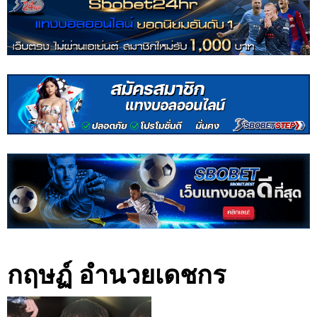
กฤษฏ์ อำนวยเดชกร