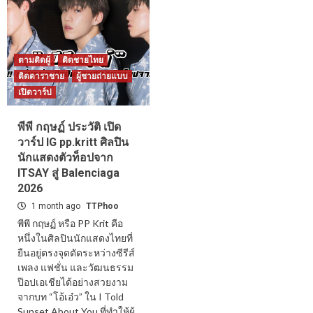
ตามติดผู้
ติดชายไทย
ติดดาราชาย
ผู้ชายถ่ายแบบ
เปิดวาร์ป
พีพี กฤษฏ์ ประวัติ เปิด
วาร์ป IG pp.kritt ศิลปิน
นักแสดงตัวท็อปจาก
ITSAY สู่ Balenciaga
2026
1 month ago
TTPhoo
พีพี กฤษฏ์ หรือ PP Krit คือ
หนึ่งในศิลปินนักแสดงไทยที่
ยืนอยู่ตรงจุดตัดระหว่างซีรีส์
เพลง แฟชั่น และวัฒนธรรม
ป๊อปเอเชียได้อย่างสวยงาม
จากบท “โอ้เอ๋ว” ใน I Told
Sunset About You ที่ทำให้ผู้