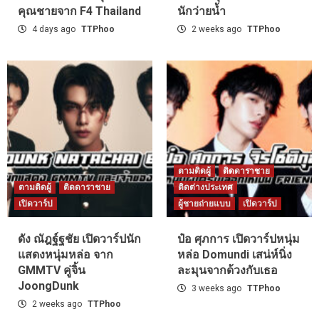
คุณชายจาก F4 Thailand
นักว่ายน้ำ
4 days ago
TTPhoo
2 weeks ago
TTPhoo
ตามติดผู้
ติดดาราชาย
ตามติดผู้
ติดดาราชาย
ติดต่างประเทศ
เปิดวาร์ป
ผู้ชายถ่ายแบบ
เปิดวาร์ป
ดัง ณัฎฐ์ฐชัย เปิดวาร์ปนัก
ป๋อ ศุภการ เปิดวาร์ปหนุ่ม
แสดงหนุ่มหล่อ จาก
หล่อ Domundi เสน่ห์นิ่ง
GMMTV คู่จิ้น
ละมุนจากด้วงกับเธอ
JoongDunk
3 weeks ago
TTPhoo
2 weeks ago
TTPhoo