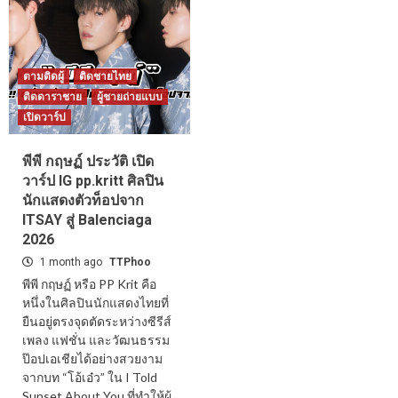
ตามติดผู้
ติดชายไทย
ติดดาราชาย
ผู้ชายถ่ายแบบ
เปิดวาร์ป
พีพี กฤษฏ์ ประวัติ เปิด
วาร์ป IG pp.kritt ศิลปิน
นักแสดงตัวท็อปจาก
ITSAY สู่ Balenciaga
2026
1 month ago
TTPhoo
พีพี กฤษฏ์ หรือ PP Krit คือ
หนึ่งในศิลปินนักแสดงไทยที่
ยืนอยู่ตรงจุดตัดระหว่างซีรีส์
เพลง แฟชั่น และวัฒนธรรม
ป๊อปเอเชียได้อย่างสวยงาม
จากบท “โอ้เอ๋ว” ใน I Told
Sunset About You ที่ทำให้ผู้