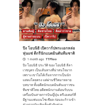
ตามติดผู้
ติดชายไทย
ติดดาราชาย
ผู้ชายถ่ายแบบ
เปิดวาร์ป
ปิง โอบนิธิ เปิดวาร์ปพระเอกหล่อ
หุ่นแซ่ ดีกรีนักแบดมินตันทีมชาติ
1 month ago
TTPhoo
ปิง โอบนิธิ ประวัติ ของ โอบนิธิ ลีลา
เวชบุตร เป็นเส้นทางที่น่าสนใจมาก
เพราะเขาไม่ได้เริ่มจากการเป็นนัก
แสดงโดยตรง แต่ผ่านชีวิตมาหลาย
บทบาท ทั้งอดีตนักแบดมินตันเยาวชน
ทีมชาติไทย อดีตพนักงานต้อนรับบน
เครื่องบินสายการบินญี่ปุ่น ครีเอเตอร์ที่
มีฐานแฟนบนโซเชียล ก่อนจะก้าวเข้า
สู่วงการบันเทิงเต็มตัวกับค่าย