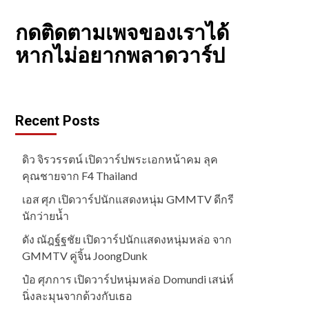
กดติดตามเพจของเราได้
หากไม่อยากพลาดวาร์ป
Recent Posts
ดิว จิรวรรตน์ เปิดวาร์ปพระเอกหน้าคม ลุค
คุณชายจาก F4 Thailand
เอส ศุภ เปิดวาร์ปนักแสดงหนุ่ม GMMTV ดีกรี
นักว่ายน้ำ
ดัง ณัฎฐ์ฐชัย เปิดวาร์ปนักแสดงหนุ่มหล่อ จาก
GMMTV คู่จิ้น JoongDunk
ป๋อ ศุภการ เปิดวาร์ปหนุ่มหล่อ Domundi เสน่ห์
นิ่งละมุนจากด้วงกับเธอ