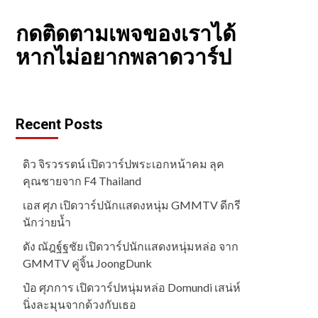
กดติดตามเพจของเราได้
หากไม่อยากพลาดวาร์ป
Recent Posts
ดิว จิรวรรตน์ เปิดวาร์ปพระเอกหน้าคม ลุค
คุณชายจาก F4 Thailand
เอส ศุภ เปิดวาร์ปนักแสดงหนุ่ม GMMTV ดีกรี
นักว่ายน้ำ
ดัง ณัฎฐ์ฐชัย เปิดวาร์ปนักแสดงหนุ่มหล่อ จาก
GMMTV คู่จิ้น JoongDunk
ป๋อ ศุภการ เปิดวาร์ปหนุ่มหล่อ Domundi เสน่ห์
นิ่งละมุนจากด้วงกับเธอ