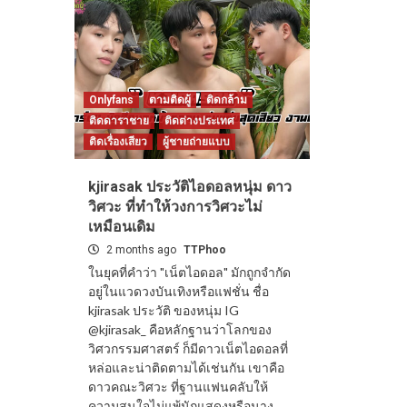
Onlyfans
ตามติดผู้
ติดกล้าม
ติดดาราชาย
ติดต่างประเทศ
ติดเรื่องเสียว
ผู้ชายถ่ายแบบ
kjirasak ประวัติไอดอลหนุ่ม ดาว
วิศวะ ที่ทำให้วงการวิศวะไม่
เหมือนเดิม
2 months ago
TTPhoo
ในยุคที่คำว่า "เน็ตไอดอล" มักถูกจำกัด
อยู่ในแวดวงบันเทิงหรือแฟชั่น ชื่อ
kjirasak ประวัติ ของหนุ่ม IG
@kjirasak_ คือหลักฐานว่าโลกของ
วิศวกรรมศาสตร์ ก็มีดาวเน็ตไอดอลที่
หล่อและน่าติดตามได้เช่นกัน เขาคือ
ดาวคณะวิศวะ ที่ฐานแฟนคลับให้
ความสนใจไม่แพ้นักแสดงหรือนาง