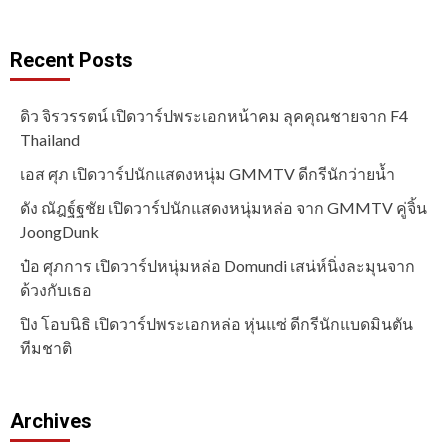
Recent Posts
ดิว จิรวรรตน์ เปิดวาร์ปพระเอกหน้าคม ลุคคุณชายจาก F4
Thailand
เอส ศุภ เปิดวาร์ปนักแสดงหนุ่ม GMMTV ดีกรีนักว่ายน้ำ
ดัง ณัฎฐ์ฐชัย เปิดวาร์ปนักแสดงหนุ่มหล่อ จาก GMMTV คู่จิ้น
JoongDunk
ป๋อ ศุภการ เปิดวาร์ปหนุ่มหล่อ Domundi เสน่ห์นิ่งละมุนจาก
ด้วงกับเธอ
ปิง โอบนิธิ เปิดวาร์ปพระเอกหล่อ หุ่นแซ่ ดีกรีนักแบดมินตัน
ทีมชาติ
Archives