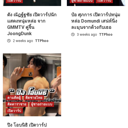
เปิดวาร์ป
ผู้ชายถ่ายแบบ
เปิดวาร์ป
ดัง ณัฎฐ์ฐชัย เปิดวาร์ปนัก
ป๋อ ศุภการ เปิดวาร์ปหนุ่ม
แสดงหนุ่มหล่อ จาก
หล่อ Domundi เสน่ห์นิ่ง
GMMTV คู่จิ้น
ละมุนจากด้วงกับเธอ
JoongDunk
3 weeks ago
TTPhoo
2 weeks ago
TTPhoo
ตามติดผู้
ติดชายไทย
ติดดาราชาย
ผู้ชายถ่ายแบบ
เปิดวาร์ป
ปิง โอบนิธิ เปิดวาร์ป