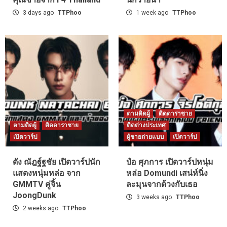
3 days ago
TTPhoo
1 week ago
TTPhoo
ตามติดผู้
ติดดาราชาย
ตามติดผู้
ติดดาราชาย
ติดต่างประเทศ
เปิดวาร์ป
ผู้ชายถ่ายแบบ
เปิดวาร์ป
ดัง ณัฎฐ์ฐชัย เปิดวาร์ปนัก
ป๋อ ศุภการ เปิดวาร์ปหนุ่ม
แสดงหนุ่มหล่อ จาก
หล่อ Domundi เสน่ห์นิ่ง
GMMTV คู่จิ้น
ละมุนจากด้วงกับเธอ
JoongDunk
3 weeks ago
TTPhoo
2 weeks ago
TTPhoo