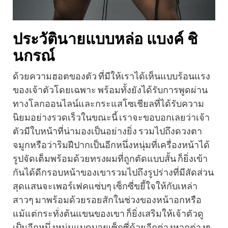
ประวัตินายแบบหล่อ แบงค์ ชิ
นกรณ์
ด้วยความฮอตของตัว ที่มีให้เราได้เห็นแบบร้อนแรง
ของเจ้าตัวโดยเฉพาะ พร้อมทั้งยังได้รับการพูดผ่าน
ทางโลกออนไลน์และกระแสโซเชียลที่ได้รับความ
นิยมอย่างรวดเร็วในขณะนี้ เราจะขอบอกเลยว่าเจ้า
ตัวมีใบหน้าที่น่ามองเป็นอย่างยิ่ง รวมไปถึงดวงตา
จมูกหรือว่าริมฝีปากเป็นอีกหนึ่งหนุ่มที่เครื่องหน้าได้
รูปจัดเต็มพร้อมด้วยทรงผมที่ถูกตัดแบบสั้น ก็ยิ่งเข้า
กันได้ดีกรอบหน้าของเขารวมไปถึงรูปร่างที่มีสัดส่วน
สุดแสนจะเพอร์เฟคแซ่บๆ เซ็กซี่ขยี้ใจให้กับเหล่า
สาวๆ มาพร้อมด้วยรอยสักในช่วงของหน้าอกหรือ
แม้แต่กระทั่งต้นแขนของเขา ก็ยิ่งเสริมให้เจ้าตัวดู
เป็นอีกหนึ่งหนุ่มแบดบอยเซ็กซี่ด้วยอีกต่างหากต่างๆ