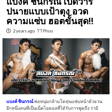
แบงค์ ชินกรณ์ เปิดวาร์
ปนายแบบเป้าตุง อวด
ความแซ่บ ฮอตขั้นสุด!!
2 years ago
TTPhoo
แบงค์ ชินกรณ์
พ่อหนุ่มกล้ามโตหุ่นแซ่บหน้ายั่วยวน
อีกหนึ่งคนที่เป็นเน็ตไอดอลที่ได้รับการพูดถึง ว่ามี