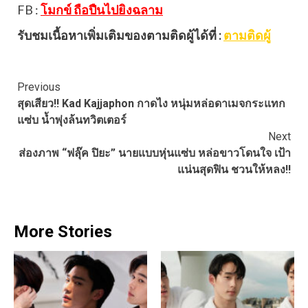
FB :
โมกข์ ถือปืนไปยิงฉลาม
รับชมเนื้อหาเพิ่มเติมของตามติดผู้ได้ที่ :
ตามติดผู้
Continue
Previous
สุดเสียว!! Kad Kajjaphon กาดไง หนุ่มหล่อดาเมจกระแทก
Reading
แซ่บ น้ำพุ่งล้นทวิตเตอร์
Next
ส่องภาพ “ฟลุ๊ค ปิยะ” นายแบบหุ่นแซ่บ หล่อขาวโดนใจ เป้า
แน่นสุดฟิน ชวนให้หลง!!
More Stories