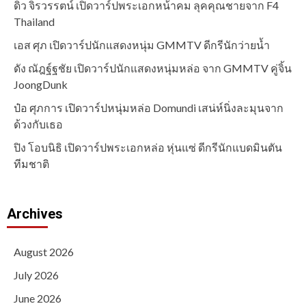
ดิว จิรวรรตน์ เปิดวาร์ปพระเอกหน้าคม ลุคคุณชายจาก F4
Thailand
เอส ศุภ เปิดวาร์ปนักแสดงหนุ่ม GMMTV ดีกรีนักว่ายน้ำ
ดัง ณัฎฐ์ฐชัย เปิดวาร์ปนักแสดงหนุ่มหล่อ จาก GMMTV คู่จิ้น
JoongDunk
ป๋อ ศุภการ เปิดวาร์ปหนุ่มหล่อ Domundi เสน่ห์นิ่งละมุนจาก
ด้วงกับเธอ
ปิง โอบนิธิ เปิดวาร์ปพระเอกหล่อ หุ่นแซ่ ดีกรีนักแบดมินตัน
ทีมชาติ
Archives
August 2026
July 2026
June 2026