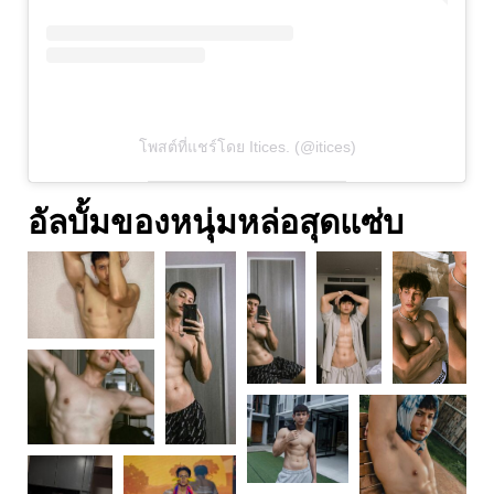
โพสต์ที่แชร์โดย Itices. (@itices)
อัลบั้มของหนุ่มหล่อสุดแซ่บ