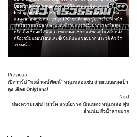
ของเขายังถูกตามต่อผ่านงานซีรีส์ งานแฟชั่น และรูปใน
Instagram ที่มักถูกแชร์ซ้ำ ดิวมีภาพลักษณ์ที่แตกต่างจากนัก
แสดงชายหลายคน เขาสูง 190 เซนติเมตร รูปร่างโปร่ง หน้า
ง
เรียวยาว และมีสายตานิ่งที่เข้ากับบทจริงจังมาก เวลาใส่สูท
หรือเสื้อเชิ้ตจะได้ฟีลสุภาพแบบคุณชาย แต่พออยู่ในคลิปหลัง
กล้องก็มีมุมอ่อนโยนและขี้เขินที่แฟนชอบมาก ประวัติ ดิว จิร
วรรตน์…
Continue
Previous
เปิดวาร์ป “พงษ์ พงษ์พัฒน์” หนุ่มหล่อแซ่บ ถ่ายแบบอวดเป้า
Reading
ตุง เดือด Onlyfans!
Next
ส่องความแซ่บ!! มาร์ค สรณ์ธรรศ นักแสดง หนุ่มหล่อ หุ่น
ล่ำแน่น ยั่วน้ำลายมาก