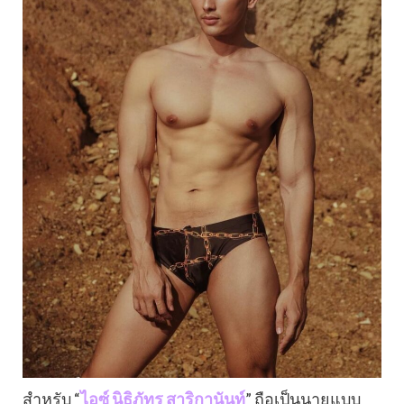
สำหรับ “
ไอซ์ นิธิภัทร สาริกานันท์
” ถือเป็นนายแบบ