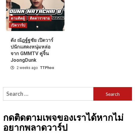
ตามติดผู้
ติดดาราชาย
เปิดวาร์ป
ดัง ณัฎฐ์ฐชัย เปิดวาร์
ปนักแสดงหนุ่มหล่อ
จาก GMMTV คู่จิ้น
JoongDunk
2 weeks ago
TTPhoo
Search
for:
กดติดตามเพจของเราได้หากไม่
อยากพลาดวาร์ป