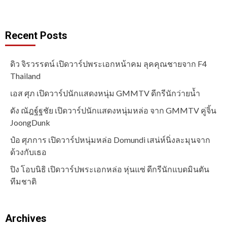
Recent Posts
ดิว จิรวรรตน์ เปิดวาร์ปพระเอกหน้าคม ลุคคุณชายจาก F4
Thailand
เอส ศุภ เปิดวาร์ปนักแสดงหนุ่ม GMMTV ดีกรีนักว่ายน้ำ
ดัง ณัฎฐ์ฐชัย เปิดวาร์ปนักแสดงหนุ่มหล่อ จาก GMMTV คู่จิ้น
JoongDunk
ป๋อ ศุภการ เปิดวาร์ปหนุ่มหล่อ Domundi เสน่ห์นิ่งละมุนจาก
ด้วงกับเธอ
ปิง โอบนิธิ เปิดวาร์ปพระเอกหล่อ หุ่นแซ่ ดีกรีนักแบดมินตัน
ทีมชาติ
Archives