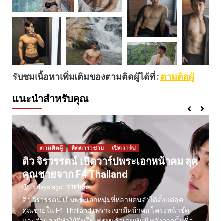
รับชมเนื้อหาเพิ่มเติมของตามติดผู้ได้ที่ :
ตามติดผู้
แนะนำสำหรับคุณ
ตามติดผู้
ติดดาราชาย
เปิดวาร์ป
ดิว จิรวรรตน์ เปิดวาร์ปพระเอกหน้าคม ลุค
คุณชายจาก F4 Thailand
5 days ago
TTPhoo
ดิว จิรวรรตน์ เป็นพระเอกหนุ่มที่หลายคนจำได้ตั้งแต่ลุค
คุณชายใน F4 Thailand เพราะเขามีหน้าคม โครงหน้าชัด
และส่วนสูงที่ทำให้ยืนในเฟรมแล้วเด่นทันที หลังจากนั้นชื่อ