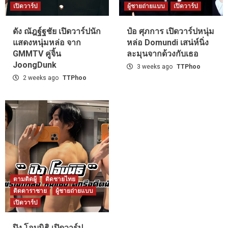
เปิดวาร์ป
ผู้ชายถ่ายแบบ
เปิดวาร์ป
ดัง ณัฎฐ์ฐชัย เปิดวาร์ปนัก
ป๋อ ศุภการ เปิดวาร์ปหนุ่ม
แสดงหนุ่มหล่อ จาก
หล่อ Domundi เสน่ห์นิ่ง
GMMTV คู่จิ้น
ละมุนจากด้วงกับเธอ
JoongDunk
3 weeks ago
TTPhoo
2 weeks ago
TTPhoo
ตามติดผู้
ติดชายไทย
ติดดาราชาย
ผู้ชายถ่ายแบบ
เปิดวาร์ป
ปิง โอบนิธิ เปิดวาร์ป