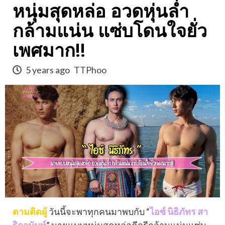
หนุ่มสุดหล่อ อวดหุ่นล่ำ
กล้ามแน่น แซ่บโดนใจยั่ว
เพศมาก!!
5 years ago
TTPhoo
ตามติดผู้
วันนี้จะพาทุกคนมาพบกับ “
ไอซ์ นิธิภัทร สา