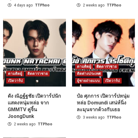
4 days ago
TTPhoo
2 weeks ago
TTPhoo
ตามติดผู้
ติดดาราชาย
ตามติดผู้
ติดดาราชาย
ติดต่างประเทศ
เปิดวาร์ป
ผู้ชายถ่ายแบบ
เปิดวาร์ป
ดัง ณัฎฐ์ฐชัย เปิดวาร์ปนัก
ป๋อ ศุภการ เปิดวาร์ปหนุ่ม
แสดงหนุ่มหล่อ จาก
หล่อ Domundi เสน่ห์นิ่ง
GMMTV คู่จิ้น
ละมุนจากด้วงกับเธอ
JoongDunk
3 weeks ago
TTPhoo
2 weeks ago
TTPhoo