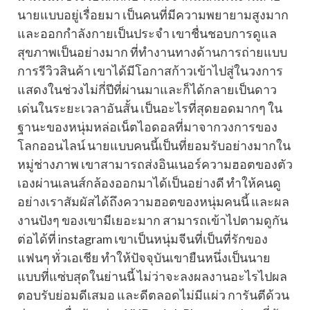
นายแบบอยู่เรื่อยมา เป็นคนที่มีความพยายามสูงมาก
และออกกำลังกายเป็นประจำ เขาชื่นชอบการดูแล
สุขภาพเป็นอย่างมาก ที่ทำงานทางด้านการถ่ายแบบ
การรีวิวสินค้า เขาได้มีโอกาสก้าวเข้าไปสู่ในวงการ
แสดงในช่วงไม่กี่ปีที่ผ่านมาและก็ได้กลายเป็นดาว
เด่นในระยะเวลาอันสั้น เป็นอะไรที่สุดยอดมากๆ ใน
ฐานะของหนุ่มหล่อเน็ตไอดอลที่มาจากวงการของ
โลกออนไลน์ นายแบบคนนี้เป็นที่ยอมรับอย่างมากใน
หมู่ช่างภาพ เขาสามารถส่งอินเนอร์ความฮอตของตัว
เองผ่านเลนส์กล้องออกมาได้เป็นอย่างดี ทำให้คนดู
อย่างเราสัมผัสได้ถึงความฮอตของหนุ่มคนนี้ และผล
งานปังๆ ของเขามีเยอะมาก สามารถเข้าไปตามดูกัน
ต่อได้ที่ instagram เขาเป็นหนุ่มจีนที่เป็นที่รักของ
แฟนๆ ทั่วเอเชีย ทำให้ปัจจุบันเขายืนหนึ่งเป็นนาย
แบบที่แซ่บสุดในย่านนี้ ไม่ว่าจะลงผลงานอะไรไปผล
ตอบรับย่อมดีเสมอ และดีตลอดไม่มีแผ่ว การันตีด้วน