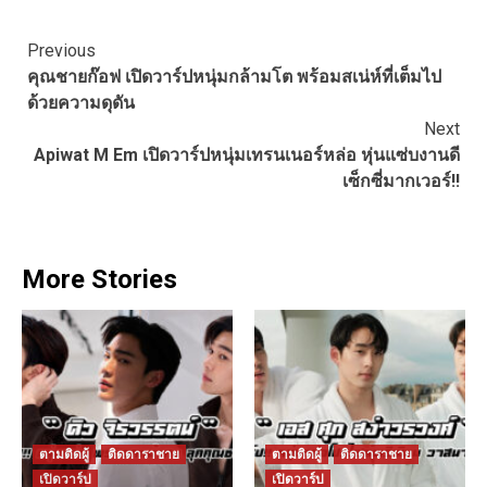
Continue
Previous
คุณชายก๊อฟ เปิดวาร์ปหนุ่มกล้ามโต พร้อมสเน่ห์ที่เต็มไป
Reading
ด้วยความดุดัน
Next
Apiwat M Em เปิดวาร์ปหนุ่มเทรนเนอร์หล่อ หุ่นแซ่บงานดี
เซ็กซี่มากเวอร์!!
More Stories
ตามติดผู้
ติดดาราชาย
ตามติดผู้
ติดดาราชาย
เปิดวาร์ป
เปิดวาร์ป