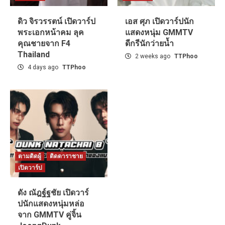
ดิว จิรวรรตน์ เปิดวาร์ป
เอส ศุภ เปิดวาร์ปนัก
พระเอกหน้าคม ลุค
แสดงหนุ่ม GMMTV
คุณชายจาก F4
ดีกรีนักว่ายน้ำ
Thailand
2 weeks ago
TTPhoo
4 days ago
TTPhoo
ตามติดผู้
ติดดาราชาย
เปิดวาร์ป
ดัง ณัฎฐ์ฐชัย เปิดวาร์
ปนักแสดงหนุ่มหล่อ
จาก GMMTV คู่จิ้น