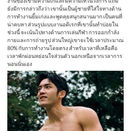
งานของเขามีความเก๋และมีความเท่ในวงการ แถม
ยังมีการกล่าวถึงว่า เขานั้นเป็นผู้ชายที่ใส่ใจทางด้าน
การทำงานยิ้มเก่งและพูดคุยสนุกสนานมาก เป็นคนที่
น่าคบหา ส่วนรูปแบบงานอดิเรกที่เขานั้นทำบ่อยใน
ช่วงนี้ จะเน้นไปทางด้านการเล่นกีฬา การออกกำลัง
กายและการถ่ายรูป ส่วนใหญ่เขาจะใช้เวลาประมาณ
80% กับการทำงานโดยตรง สำหรับเวลาที่เหลือคือ
เวลาพักผ่อนหย่อนใจส่วนตัว นอกเหนือจากเวลาการ
นอนนั่นเอง