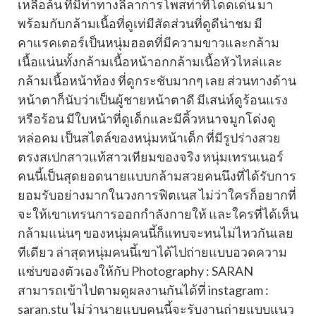
เหลือล้น ที่มีท่าทางลีลาการโพสท่าที่โดดเด่น มา
พร้อมกับกล้ามเนื้อที่ดูเท่มีสัดส่วนที่ดูดีน่าชม มี
คาแรคเตอร์เป็นหนุ่มฮอตที่มีความขาวและกล้าม
เนื้อแน่นทั้งกล้ามเนื้อหน้าอกกล้ามเนื้อหัวไหล่และ
กล้ามเนื้อหน้าท้อง ที่ดูกระชับมากๆ เลย ส่วนทางด้าน
หน้าตาก็นับว่าเป็นผู้ชายหน้าตาดี มีเสน่ห์ดูร้อนแรง
หรือร้อน มีใบหน้าที่ดูเด็กและมีคิ้วหนาจมูกโด่งดู
หล่อคม เป็นสไตล์ของหนุ่มหน้าเด็ก ที่มีรูปร่างสวย
ตรงสเปกสาวแท้สาวเทียมของจริง หนุ่มเทรนเนอร์
คนนี้เป็นสุดยอดนายแบบกล้ามสวยคนนึงที่ได้รับการ
ยอมรับอย่างมากในวงการฟิตเนส ไม่ว่าใครก็อยากที่
จะให้เขาเทรนการออกกำลังกายให้ และใครที่ได้เห็น
กล้ามแน่นๆ ของหนุ่มคนนี้ก็แทบจะทนไม่ไหวกันเลย
ทีเดียว ล่าสุดหนุ่มคนนี้เขาได้ไปถ่ายแบบอวดความ
แซ่บของตัวเองให้กับ Photography : SARAN
สามารถเข้าไปตามดูผลงานกันได้ที่ instagram :
saran.stu ไม่ว่านายแบบคนนี้จะรับงานถ่ายแบบแนว