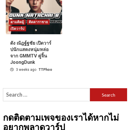
ตามติดผู้
ติดดาราชาย
เปิดวาร์ป
ดัง ณัฎฐ์ฐชัย เปิดวาร์
ปนักแสดงหนุ่มหล่อ
จาก GMMTV คู่จิ้น
JoongDunk
3 weeks ago
TTPhoo
Search
for:
กดติดตามเพจของเราได้หากไม่
อยากพลาดวาร์ป