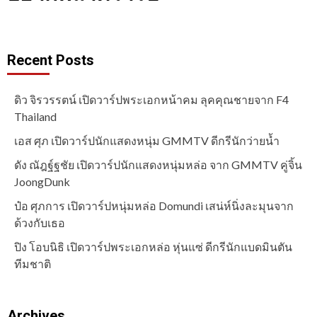
Recent Posts
ดิว จิรวรรตน์ เปิดวาร์ปพระเอกหน้าคม ลุคคุณชายจาก F4
Thailand
เอส ศุภ เปิดวาร์ปนักแสดงหนุ่ม GMMTV ดีกรีนักว่ายน้ำ
ดัง ณัฎฐ์ฐชัย เปิดวาร์ปนักแสดงหนุ่มหล่อ จาก GMMTV คู่จิ้น
JoongDunk
ป๋อ ศุภการ เปิดวาร์ปหนุ่มหล่อ Domundi เสน่ห์นิ่งละมุนจาก
ด้วงกับเธอ
ปิง โอบนิธิ เปิดวาร์ปพระเอกหล่อ หุ่นแซ่ ดีกรีนักแบดมินตัน
ทีมชาติ
Archives