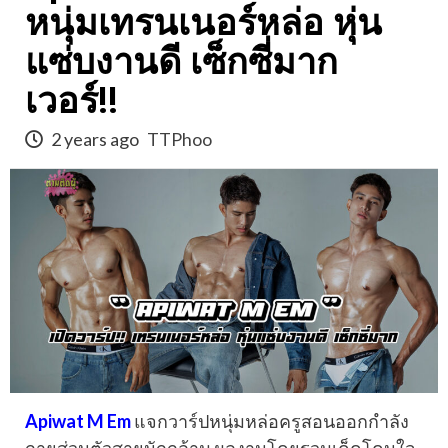
หนุ่มเทรนเนอร์หล่อ หุ่น
แซ่บงานดี เซ็กซี่มาก
เวอร์!!
2 years ago
TTPhoo
Apiwat M Em
แจกวาร์ปหนุ่มหล่อครูสอนออกกำลัง