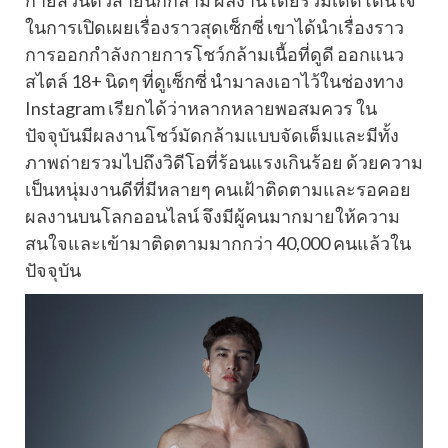
กายส่วนตัวสายนักกล้าม ผลงานโดยรวมเด็ดโดนใจ
ในการเปิดเผยเรื่องราวสุดเซ็กซี่ เขาได้นำเรื่องราว
การออกกำลังกายการโชว์กล้ามเนื้อที่ดูดี ออกแนว
สไตล์ 18+ นิดๆ ที่ดูเซ็กซี่ นำมาลงเอาไว้ในช่องทาง
Instagram เรียกได้ว่าหลากหลายพอสมควร ใน
ปัจจุบันมีผลงานโชว์มัดกล้ามแบบจัดเต็มและมีทั้ง
ภาพถ่ายรวมไปถึงวิดีโอที่ร้อนแรงเกินร้อย ด้วยความ
เป็นหนุ่มงานดีที่มีหลายๆ คนเฝ้าติดตามและรอคอย
ผลงานบนโลกออนไลน์ จึงมีผู้คนมากมายให้ความ
สนใจและเข้ามาติดตามมากกว่า 40,000 คนแล้วใน
ปัจจุบัน