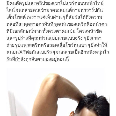
มีคนตัดรูปและคลิปของเขาไปแชร์ต่อบนหน้าไทม์
ไลน์ จนหลายคนเข้ามาคอมเมนต์ถามหาวาร์ปกัน
เต็มโพสต์ เพราะแค่เห็นผ่าน ๆ ก็สัมผัสได้ถึงความ
หล่อที่สะดุดสายตาทันที จุดเด่นของเดวิดคือหน้าตา
ที่มีเอกลักษณ์มาก ทั้งดวงตาคมเข้ม โครงหน้าชัด
และรูปร่างที่ดูสมส่วนแบบนายแบบจริง ๆ ยิ่งเวลา
ถ่ายรูปแนวสตรีทหรือถอดเสื้อโชว์หุ่นเบา ๆ ยิ่งทำให้
คนบน X รีต่อกันแบบรัว ๆ จนกลายเป็นอีกหนึ่งหนุ่มไว
รัลที่กำลังถูกจับตามองอยู่ตอนนี้