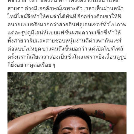
สายตา ต่างมีเอกลักษณ์เฉพาะตัว เวลาเห็นผ่านหน้า
ไทม์ไลน์จึงทำให้คนจำได้ทันที อีกอย่างคือเขาให้ฟี
ลนายแบบจริงมากกว่าสายอินฟลูเอนเซอร์ทั่วไป ภาพ
แต่ละรูปดูมีเสน่ห์แบบแฟชั่นผสมความเซ็กซี่ ทำให้
ทั้งสายวาร์ปและสายชอบหนุ่มงานดีต่างพากันแชร์
ต่อแบบไม่หยุด บางคนถึงขั้นบอกว่า แค่เปิดโปรไฟล์
ครั้งแรกก็เสียเวลาส่องเป็นชั่วโมง เพราะยิ่งเลื่อนดูรูป
ก็ยิ่งอยากดูต่อเรื่อย ๆ