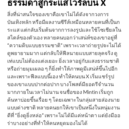
ธรรมดาสู่กระแสไวรัลบน X
สิ่งที่น่าสนใจของเขาคือเขาไม่ได้ดังจากวงการ
บันเทิงหลัก หรือมีผลงานซีรีส์เหมือนหลายคนที่เป็นก
ระแส แต่กลับเริ่มต้นจากการลงรูปและใช้โซเชียลใน
สไตล์ของตัวเอง หลายคนบอกว่าเสน่ห์ของเขาอยู่ที่
“ความดิบแบบธรรมชาติ” เพราะเวลาถ่ายรูปจะไม่ได้
ดูพยายามมาก แต่กลับให้ฟีลนายแบบสายลุคจริง ดู
เท่แบบไม่ต้องแต่งเยอะ ยิ่งเวลาอยู่กับแสงธรรมชาติ
หรือถ่ายมุมเผลอ ๆ ก็ยิ่งทำให้ภาพดูมีเสน่ห์ขึ้นไปอีก
และเพราะฟีลแบบนี้เอง ทำให้คนบน X เริ่มแชร์รูป
ของเขาแบบปากต่อปาก บางโพสต์มียอดรีจำนวน
มากภายในเวลาไม่นาน จนชื่อของ Mintin เริ่มถูก
ค้นหาบ่อยขึ้นเรื่อย ๆ โดยเฉพาะในกลุ่มสายส่องนาย
แบบต่างชาติ หลายคนยกให้เขาเป็นหนึ่งในหนุ่มงาน
ดีที่ “ยิ่งดูยิ่งหล่อ” เพราะไม่ได้มีแค่หน้าตา แต่ยังมีออ
ร่าบางอย่างที่ทำให้คนหยุดมองไม่ได้