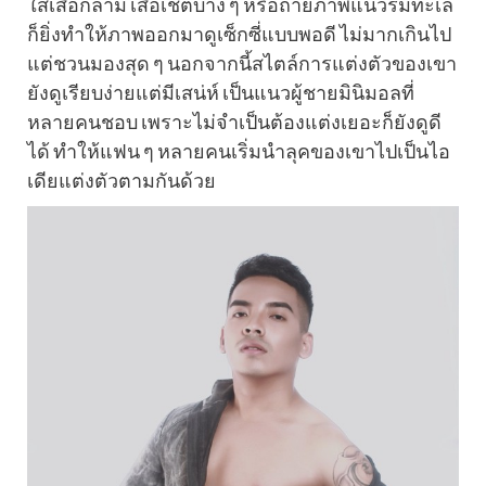
ใส่เสื้อกล้าม เสื้อเชิ้ตบาง ๆ หรือถ่ายภาพแนวริมทะเล
ก็ยิ่งทำให้ภาพออกมาดูเซ็กซี่แบบพอดี ไม่มากเกินไป
แต่ชวนมองสุด ๆ นอกจากนี้สไตล์การแต่งตัวของเขา
ยังดูเรียบง่ายแต่มีเสน่ห์ เป็นแนวผู้ชายมินิมอลที่
หลายคนชอบ เพราะไม่จำเป็นต้องแต่งเยอะก็ยังดูดี
ได้ ทำให้แฟน ๆ หลายคนเริ่มนำลุคของเขาไปเป็นไอ
เดียแต่งตัวตามกันด้วย