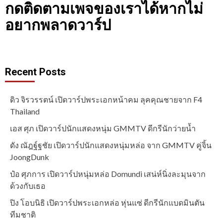
กดติดตามเพจของเราได้หากไม่
อยากพลาดวาร์ป
Recent Posts
ดิว จิรวรรตน์ เปิดวาร์ปพระเอกหน้าคม ลุคคุณชายจาก F4
Thailand
เอส ศุภ เปิดวาร์ปนักแสดงหนุ่ม GMMTV ดีกรีนักว่ายน้ำ
ดัง ณัฎฐ์ฐชัย เปิดวาร์ปนักแสดงหนุ่มหล่อ จาก GMMTV คู่จิ้น
JoongDunk
ป๋อ ศุภการ เปิดวาร์ปหนุ่มหล่อ Domundi เสน่ห์นิ่งละมุนจาก
ด้วงกับเธอ
ปิง โอบนิธิ เปิดวาร์ปพระเอกหล่อ หุ่นแซ่ ดีกรีนักแบดมินตัน
ทีมชาติ