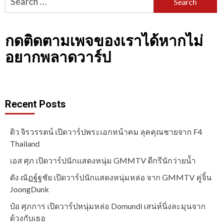
for:
กดติดตามเพจของเราได้หากไม่
อยากพลาดวาร์ป
Recent Posts
ดิว จิรวรรตน์ เปิดวาร์ปพระเอกหน้าคม ลุคคุณชายจาก F4
Thailand
เอส ศุภ เปิดวาร์ปนักแสดงหนุ่ม GMMTV ดีกรีนักว่ายน้ำ
ดัง ณัฎฐ์ฐชัย เปิดวาร์ปนักแสดงหนุ่มหล่อ จาก GMMTV คู่จิ้น
JoongDunk
ป๋อ ศุภการ เปิดวาร์ปหนุ่มหล่อ Domundi เสน่ห์นิ่งละมุนจาก
ด้วงกับเธอ