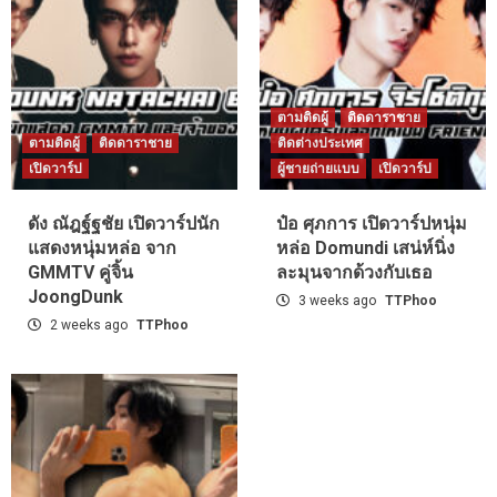
ตามติดผู้
ติดดาราชาย
ตามติดผู้
ติดดาราชาย
ติดต่างประเทศ
เปิดวาร์ป
ผู้ชายถ่ายแบบ
เปิดวาร์ป
ดัง ณัฎฐ์ฐชัย เปิดวาร์ปนัก
ป๋อ ศุภการ เปิดวาร์ปหนุ่ม
แสดงหนุ่มหล่อ จาก
หล่อ Domundi เสน่ห์นิ่ง
GMMTV คู่จิ้น
ละมุนจากด้วงกับเธอ
JoongDunk
3 weeks ago
TTPhoo
2 weeks ago
TTPhoo