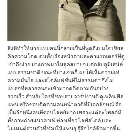
สิ่งที่ทำให้นายแบบคนนี้กลายเป็นที่พูดถึงบนโซเชียล
คือความโดดเด่นทั้งเรื่องหน้าตาและคาแรกเตอร์ที่ดู
เข้าถึงง่าย บางภาพมาในลุคสบายๆ แต่กลับดูมีเสน่ห์
แบบธรรมชาติ ขณะที่บางเซตก็เผยให้เห็นความเท่
ความมั่นใจ และสไตล์แฟชั่นที่ไม่ธรรมดา จึงไม่
แปลกที่หลายคนจะเข้ามากดติดตามกันอย่าง
รวดเร็ว สำหรับใครที่ชอบสายวาร์ปงานดี ดูเพลิน ฟีล
แฟน หรือชอบติดตามคนหน้าตาดีที่มีเอกลักษณ์ ถือ
เป็นอีกหนึ่งคนที่ตอบโจทย์มาก เพราะแต่ละโพสต์มี
ทั้งภาพถ่ายแนวคาเฟ่ ท่องเที่ยว ไลฟ์สไตล์ และ
โมเมนต์ส่วนตัวที่ช่วยให้แฟนๆ รู้สึกใกล้ชิดมากขึ้น