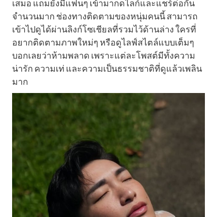
เสมอ แถมยังมีแฟนๆ เข้ามากดไลก์และแชร์ต่อกัน
จำนวนมาก ช่องทางติดตามของหนุ่มคนนี้ สามารถ
เข้าไปดูได้ผ่านลิงก์โซเชียลที่รวมไว้ด้านล่าง ใครที่
อยากติดตามภาพใหม่ๆ หรือดูไลฟ์สไตล์แบบเต็มๆ
บอกเลยว่าห้ามพลาด เพราะแต่ละโพสต์มีทั้งความ
น่ารัก ความเท่ และความเป็นธรรมชาติที่ดูแล้วเพลิน
มาก