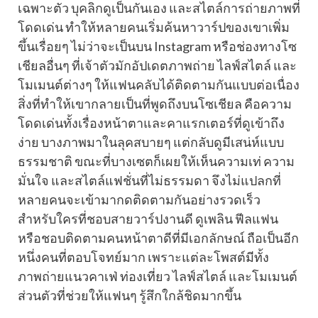
เฉพาะตัว บุคลิกดูเป็นกันเอง และสไตล์การถ่ายภาพที่
โดดเด่น ทำให้หลายคนเริ่มค้นหาวาร์ปของเขาเพิ่ม
ขึ้นเรื่อยๆ ไม่ว่าจะเป็นบน Instagram หรือช่องทางโซ
เชียลอื่นๆ ที่เจ้าตัวมักอัปเดตภาพถ่าย ไลฟ์สไตล์ และ
โมเมนต์ต่างๆ ให้แฟนคลับได้ติดตามกันแบบต่อเนื่อง
สิ่งที่ทำให้เขากลายเป็นที่พูดถึงบนโซเชียล คือความ
โดดเด่นทั้งเรื่องหน้าตาและคาแรกเตอร์ที่ดูเข้าถึง
ง่าย บางภาพมาในลุคสบายๆ แต่กลับดูมีเสน่ห์แบบ
ธรรมชาติ ขณะที่บางเซตก็เผยให้เห็นความเท่ ความ
มั่นใจ และสไตล์แฟชั่นที่ไม่ธรรมดา จึงไม่แปลกที่
หลายคนจะเข้ามากดติดตามกันอย่างรวดเร็ว
สำหรับใครที่ชอบสายวาร์ปงานดี ดูเพลิน ฟีลแฟน
หรือชอบติดตามคนหน้าตาดีที่มีเอกลักษณ์ ถือเป็นอีก
หนึ่งคนที่ตอบโจทย์มาก เพราะแต่ละโพสต์มีทั้ง
ภาพถ่ายแนวคาเฟ่ ท่องเที่ยว ไลฟ์สไตล์ และโมเมนต์
ส่วนตัวที่ช่วยให้แฟนๆ รู้สึกใกล้ชิดมากขึ้น