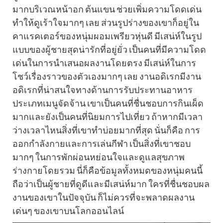
มากบริเวณหน้าอก ต้นแขน ช่วยเพิ่มความโดดเด่น
ทำให้ดูเร้าใจมากๆ เลย ส่วนรูปร่างของเขาก็อยู่ใน
คาแรคเตอร์ของหนุ่มผอมเพรียวหุ่นดี มีเสน่ห์ในรูป
แบบของผู้ชายสุดน่ารักที่อยู่ยั่ว เป็นคนที่มีความโดด
เด่นในการนำเสนอผลงานโดยตรง มีเสน่ห์ในการ
โชว์เรื่องราวของตัวเองมากๆ เลย งานอดิเรกมีงาน
อดิเรกที่น่าสนใจทางด้านการรับประทานอาหาร
ประเภทเมนูจัดจ้าน เขาเป็นคนที่ชื่นชอบการกินเผ็ด
มากและยังเป็นคนที่นิยมการไปเที่ยว ถ้าหากมีเวลา
ว่างเวลาไหนสิ่งที่เขาทำบ่อยมากที่สุด นั่นก็คือ การ
ออกกำลังกายและการเล่นกีฬา เป็นสิ่งที่เขาชอบ
มากๆ ในการพักผ่อนหย่อนใจและดูแลสุขภาพ
ร่างกายโดยรวม นี่ก็คือข้อมูลทั้งหมดของหนุ่มคนนี้
ถือว่าเป็นผู้ชายที่ดูดีและมีเสน่ห์มาก ใครที่ชื่นชอบผล
งานของเขาในปัจจุบัน ก็ไม่ควรที่จะพลาดผลงาน
เด่นๆ ของเขาบนโลกออนไลน์