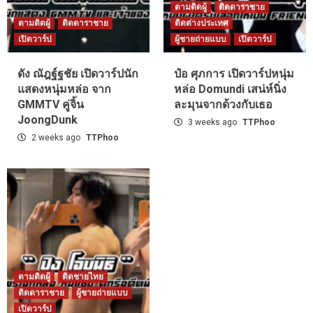
ตามติดผู้
ติดดาราชาย
ตามติดผู้
ติดดาราชาย
ติดต่างประเทศ
เปิดวาร์ป
ผู้ชายถ่ายแบบ
เปิดวาร์ป
ดัง ณัฎฐ์ฐชัย เปิดวาร์ปนัก
ป๋อ ศุภการ เปิดวาร์ปหนุ่ม
แสดงหนุ่มหล่อ จาก
หล่อ Domundi เสน่ห์นิ่ง
GMMTV คู่จิ้น
ละมุนจากด้วงกับเธอ
JoongDunk
3 weeks ago
TTPhoo
2 weeks ago
TTPhoo
ตามติดผู้
ติดชายไทย
ติดดาราชาย
ผู้ชายถ่ายแบบ
เปิดวาร์ป