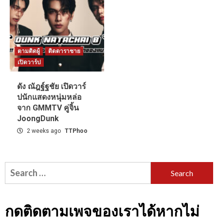
ตามติดผู้
ติดดาราชาย
เปิดวาร์ป
ดัง ณัฎฐ์ฐชัย เปิดวาร์
ปนักแสดงหนุ่มหล่อ
จาก GMMTV คู่จิ้น
JoongDunk
2 weeks ago
TTPhoo
Search
for:
กดติดตามเพจของเราได้หากไม่