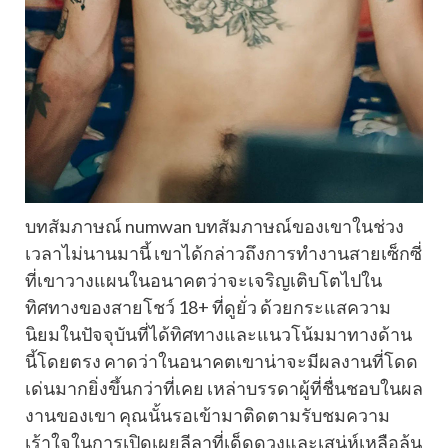
บทสัมภาษณ์ numwan บทสัมภาษณ์ของเขาในช่วง
เวลาไม่นานมานี้ เขาได้กล่าวถึงการทำงานสายเซ็กซี่
ที่เขาวางแผนในอนาคตว่าจะเจริญเติบโตไปใน
ทิศทางของสายโชว์ 18+ ที่ดูยั่ว ด้วยกระแสความ
นิยมในปัจจุบันที่ได้ทิศทางและแนวโน้มมาทางด้าน
นี้โดยตรง คาดว่าในอนาคตเขาน่าจะมีผลงานที่โดด
เด่นมากยิ่งขึ้นกว่าที่เคย เหล่าบรรดาผู้ที่ชื่นชอบในผล
งานของเขา คุณนั้นรอเข้ามาติดตามรับชมความ
เร้าใจในการเปิดเผยลีลาที่เด็ดดวงและเสน่ห์เหลือล้น