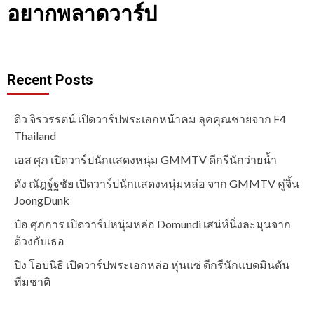
อยากพลาดวาร์ป
Recent Posts
ดิว จิรวรรตน์ เปิดวาร์ปพระเอกหน้าคม ลุคคุณชายจาก F4
Thailand
เอส ศุภ เปิดวาร์ปนักแสดงหนุ่ม GMMTV ดีกรีนักว่ายน้ำ
ดัง ณัฎฐ์ฐชัย เปิดวาร์ปนักแสดงหนุ่มหล่อ จาก GMMTV คู่จิ้น
JoongDunk
ป๋อ ศุภการ เปิดวาร์ปหนุ่มหล่อ Domundi เสน่ห์นิ่งละมุนจาก
ด้วงกับเธอ
ปิง โอบนิธิ เปิดวาร์ปพระเอกหล่อ หุ่นแซ่ ดีกรีนักแบดมินตัน
ทีมชาติ