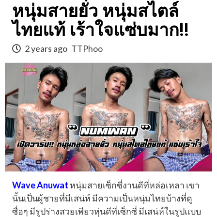
หนุ่มสายยั่ว หนุ่มสไตล์
ไทยแท้ เร้าใจแซ่บมาก!!
2 years ago
TTPhoo
Wave Anuwat
หนุ่มสายเซ็กซี่งานดีที่หล่อเหลา เขา
นั้นเป็นผู้ชายที่มีเสน่ห์ มีความเป็นหนุ่มไทยบ้างที่ดู
ซื่อๆ มีรูปร่างสวยเพียวหุ่นดีที่เซ็กซี่ มีเสน่ห์ในรูปแบบ