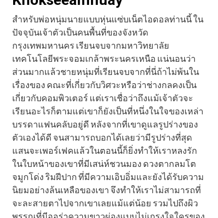
สำหรับพ่อหนุ่มนายแบบหุ่นแซ่บเน็ตไอดอลท่านนี้ ใน
ปัจจุบันเจ้าตัวเป็นคนพื้นที่ของจังหวัด
กรุงเทพมหานคร เรียนจบจากมหาวิทยาลัย
เทคโนโลยีพระจอมเกล้าพระนครเหนือ แน่นอนว่า
ส่วนมากแล้วชายหนุ่มที่เรียนจบจากที่นี่ถ้าไม่พ้นใน
เรื่องของ คณะที่เกี่ยวกับวิศวะหรือว่าช่างกลคงเป็น
เกี่ยวกับคอมพิวเตอร์ แต่เราเชื่อว่าถึงแม้เจ้าตัวจะ
เรียนอะไรก็ตามแต่เขาก็ยังเป็นที่หนึ่งในใจของเหล่า
บรรดาแฟนคลับอยู่ดี หลังจากที่เขาดูแลรูปร่างของ
ตัวเองได้ดี จนสามารถบอกได้เลยว่ามีรูปร่างที่สุด
แสนจะเพอร์เฟคแล้วในตอนนี้ก็ยิ่งทำให้เราหลงรัก
ในใบหน้าของเขาที่มีเสน่ห์ชวนมอง ดวงตากลมโต
จมูกโด่ง ริมฝีปาก ที่มีความเอิบอิ่มและยังได้รับความ
นิยมอย่างล้นเหลือของเขา จึงทำให้เราไม่สามารถที่
จะละสายตาไปจากเขาเลยแม้แต่น้อย รวมไปถึงผิว
พรรณที่มีออร่าความขาวผ่องแบบไม่เกรงใจใครของ