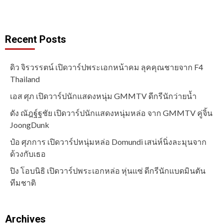
Recent Posts
ดิว จิรวรรตน์ เปิดวาร์ปพระเอกหน้าคม ลุคคุณชายจาก F4
Thailand
เอส ศุภ เปิดวาร์ปนักแสดงหนุ่ม GMMTV ดีกรีนักว่ายน้ำ
ดัง ณัฎฐ์ฐชัย เปิดวาร์ปนักแสดงหนุ่มหล่อ จาก GMMTV คู่จิ้น
JoongDunk
ป๋อ ศุภการ เปิดวาร์ปหนุ่มหล่อ Domundi เสน่ห์นิ่งละมุนจาก
ด้วงกับเธอ
ปิง โอบนิธิ เปิดวาร์ปพระเอกหล่อ หุ่นแซ่ ดีกรีนักแบดมินตัน
ทีมชาติ
Archives