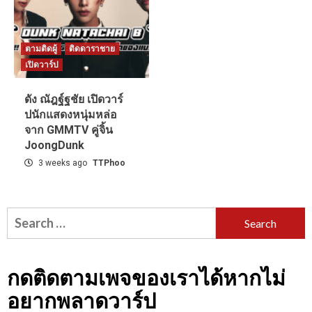
ตามติดผู้
ติดดาราชาย
เปิดวาร์ป
ดัง ณัฎฐ์ฐชัย เปิดวาร์
ปนักแสดงหนุ่มหล่อ
จาก GMMTV คู่จิ้น
JoongDunk
3 weeks ago
TTPhoo
Search
for:
กดติดตามเพจของเราได้หากไม่
อยากพลาดวาร์ป