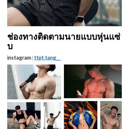
ช่องทางติดตามนายแบบหุ่นแซ่
บ
instagram :
ttpt.tang__